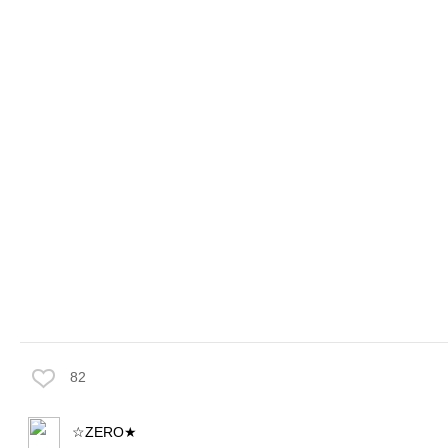
82
☆ZERO★