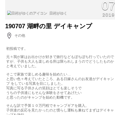
0
日村がゆく
2019
190707 湖畔の里 デイキャンプ
その他
初投稿です。
元々我が家はお出かけが好きで旅行などもぼちぼち行っていたので
すが、子供も大人も楽しめる所は限られしまうのでどうしたものか
と考えていました。
そこで家族で楽しめる趣味を始めたい…
と思い色々考えていたところ、ある日嫁さんのお友達がデイキャン
プ をしている写真を目にしました。
写真に写る子供さんの笑顔はとても楽しそうで
うちの子供達にもそんな体験をさせてあげたい
と思ったのがキャンプを始めた動機です。
そんな訳で予算１０万円程でキャンプギアを購入。
子供達の反応を見たかったのと慣らし運転も兼ねてまずはデイキャ
ンプを決行。