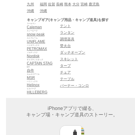
九州
福岡
佐賀
長崎
熊本
大分
宮崎
鹿児島
沖縄
沖縄
キャンプギア(キャンプ用品・キャンプ道具)を探す
コールマン
テント
Caleman
スノーピーク
ランタン
snow peak
ユニフレーム
調理器具
UNIFLAME
焚火台
ペトロマックス
PETROMAX
ダッチオーブン
ノルディスク
Nordisk
スキレット
キャプテンスタッグ
CAPTAIN STAG
タープ
DIY
自作
チェア
エムエスアール
MSR
テーブル
ヘリノックス
Helinox
バーナー・コンロ
ヒルバーグ
HILLEBERG
iPhoneアプリで綴る、
キャンプ場・キャンプ道具のストーリー。