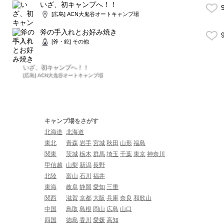
いざ、初キャンプへ！！
9
[広島] ACN大鬼谷オートキャンプ場
斧の手入れとお好み焼き
9
[斧・鉈] その他
いざ、初キャンプへ！！
[広島] ACN大鬼谷オートキャンプ場
キャンプ場をさがす
北海道
北海道
東北
青森
岩手
宮城
秋田
山形
福島
関東
茨城
栃木
群馬
埼玉
千葉
東京
神奈川
甲信越
山梨
新潟
長野
北陸
富山
石川
福井
東海
岐阜
静岡
愛知
三重
関西
滋賀
京都
大阪
兵庫
奈良
和歌山
中国
鳥取
島根
岡山
広島
山口
四国
徳島
香川
愛媛
高知