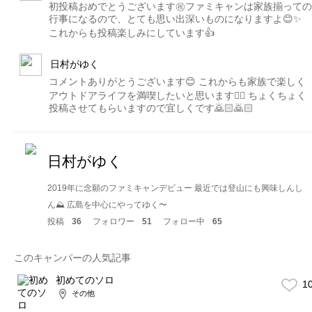
初投稿おめでとうございます㊗️ファミキャンは家族揃っての
行事になるので、とても思い出深いものになりますよ😊✨
これからも投稿楽しみにしています👍
日村がゆく
コメントありがとうございます😊 これからも家族で楽しく
アウトドアライフを満喫したいと思います👍🏻 ちょくちょく
投稿させてもらいますので宜しくです🙇🏻🙇🏻
日村がゆく
2019年に念願のファミキャンデビュー 最近では登山にも興味しんし
ん⛰ 広島を中心にやってゆく〜
投稿
36
フォロワー
51
フォロー中
65
このキャンパーの人気記事
初めてのソロ
1
その他