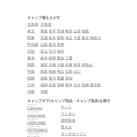
キャンプ場をさがす
北海道
北海道
東北
青森
岩手
宮城
秋田
山形
福島
関東
茨城
栃木
群馬
埼玉
千葉
東京
神奈川
甲信越
山梨
新潟
長野
北陸
富山
石川
福井
東海
岐阜
静岡
愛知
三重
関西
滋賀
京都
大阪
兵庫
奈良
和歌山
中国
鳥取
島根
岡山
広島
山口
四国
徳島
香川
愛媛
高知
九州
福岡
佐賀
長崎
熊本
大分
宮崎
鹿児島
沖縄
沖縄
キャンプギア(キャンプ用品・キャンプ道具)を探す
コールマン
テント
Caleman
スノーピーク
ランタン
snow peak
ユニフレーム
調理器具
UNIFLAME
焚火台
ペトロマックス
PETROMAX
ダッチオーブン
ノルディスク