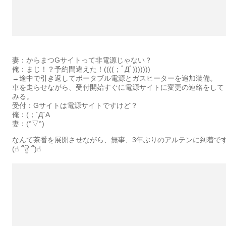
妻：からまつGサイトって非電源じゃない？
俺：まじ！？予約間違えた！((((；ﾟДﾟ)))))))
→途中で引き返してポータブル電源とガスヒーターを追加装備。
車を走らせながら、受付開始すぐに電源サイトに変更の連絡をして
みる。
受付：Gサイトは電源サイトですけど？
俺：(；´Д`A
妻：(°▽°)
なんて茶番を展開させながら、無事、3年ぶりのアルテンに到着で
(☝︎ ՞ਊ ՞)☝︎