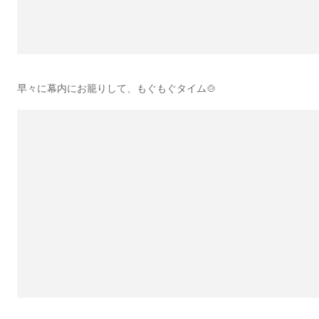
早々に幕内にお籠りして、もぐもぐタイム🍲