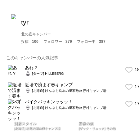
tyr
北の庭キャンパー
投稿
100
フォロワー
379
フォロー中
387
このキャンパーの人気記事
あれ？
1
[タープ] HILLEBERG
近場で済ます春キャンプ
1
[北海道] けんぶち絵本の里家族旅行村キャンプ場
バイクパッキンッッッ！
1
[北海道] けんぶち絵本の里家族旅行村キャンプ場
別居スタイル
新春の候
[北海道] 岩尾内湖白樺キャンプ場
[ザック・リュック] その他