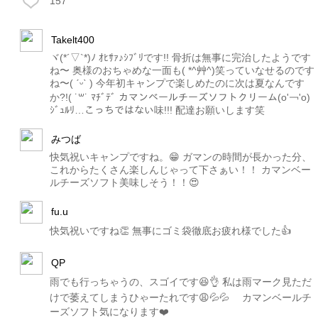
157
Takelt400
ヾ(*´▽`*)ﾉ ｵﾋｻｧ♪ｼﾌﾞﾘです!! 骨折は無事に完治したようです
ね〜 奥様のおちゃめな一面も( *^艸^)笑っていなせるのです
ね〜( ˊᵕˋ ) 今年初キャンプで楽しめたのに次は夏なんです
か?!( ˙꒳˙ ﾏﾁﾞﾃﾞ カマンベールチーズソフトクリーム(о'￢'о)
ｼﾞｭﾙﾘ…こっちではない味!!! 配達お願いします笑
みつば
快気祝いキャンプですね。😁 ガマンの時間が長かった分、
これからたくさん楽しんじゃって下さぁい！！ カマンベー
ルチーズソフト美味しそう！！😍
fu.u
快気祝いですね👏 無事にゴミ袋徹底お疲れ様でした👍
QP
雨でも行っちゃうの、スゴイです😆👌 私は雨マーク見ただ
けで萎えてしまうひゃーたれです😩💦💦 カマンベールチ
ーズソフト気になります❤️