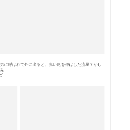
、長男に呼ばれて外に出ると、赤い尾を伸ばした流星？がし
福。
ど！