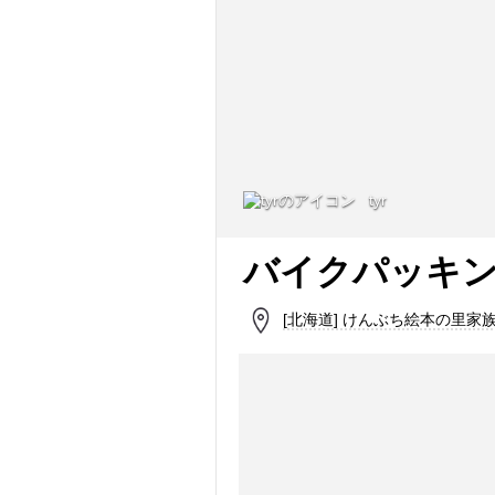
tyr
バイクパッキ
[北海道] けんぶち絵本の里家