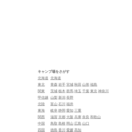
キャンプ場をさがす
北海道
北海道
東北
青森
岩手
宮城
秋田
山形
福島
関東
茨城
栃木
群馬
埼玉
千葉
東京
神奈川
甲信越
山梨
新潟
長野
北陸
富山
石川
福井
東海
岐阜
静岡
愛知
三重
関西
滋賀
京都
大阪
兵庫
奈良
和歌山
中国
鳥取
島根
岡山
広島
山口
四国
徳島
香川
愛媛
高知