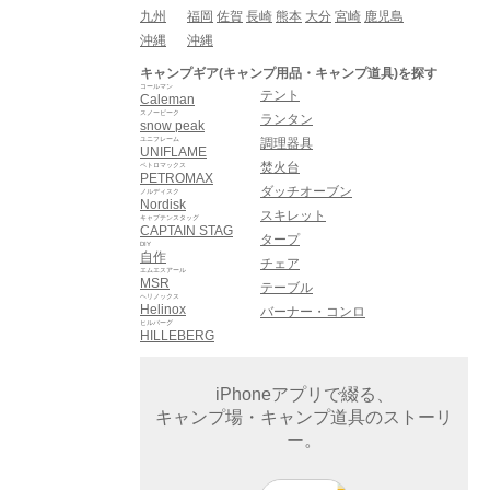
九州
福岡
佐賀
長崎
熊本
大分
宮崎
鹿児島
沖縄
沖縄
キャンプギア(キャンプ用品・キャンプ道具)を探す
コールマン
テント
Caleman
スノーピーク
ランタン
snow peak
ユニフレーム
調理器具
UNIFLAME
焚火台
ペトロマックス
PETROMAX
ダッチオーブン
ノルディスク
Nordisk
スキレット
キャプテンスタッグ
CAPTAIN STAG
タープ
DIY
自作
チェア
エムエスアール
MSR
テーブル
ヘリノックス
Helinox
バーナー・コンロ
ヒルバーグ
HILLEBERG
iPhoneアプリで綴る、
キャンプ場・キャンプ道具のストーリ
ー。