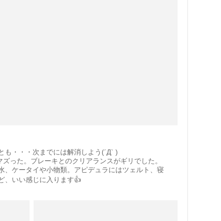
・・・次までには解消しよう(´Д` )
もマズった。ブレーキとのクリアランスがギリでした。
水、ケータイや小物類。アピデュラにはツェルト、寝
ど、いい感じに入ります👍