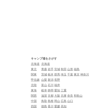
キャンプ場をさがす
北海道
北海道
東北
青森
岩手
宮城
秋田
山形
福島
関東
茨城
栃木
群馬
埼玉
千葉
東京
神奈川
甲信越
山梨
新潟
長野
北陸
富山
石川
福井
東海
岐阜
静岡
愛知
三重
関西
滋賀
京都
大阪
兵庫
奈良
和歌山
中国
鳥取
島根
岡山
広島
山口
四国
徳島
香川
愛媛
高知