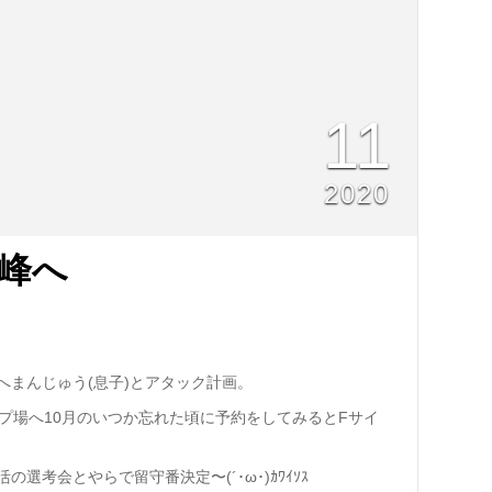
11
2020
峰へ
へまんじゅう(息子)とアタック計画。
プ場へ10月のいつか忘れた頃に予約をしてみるとFサイ
選考会とやらで留守番決定〜(´･ω･)ｶﾜｲｿｽ