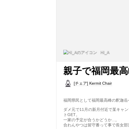
HI_A
親子で福岡最高
[チェア] Kermit Chair
福岡県民として福岡最高峰の釈迦岳
ダメ元で11月の新月付近で某キャン
トGET。
一家の予定が合うかどうか...。
合わんやつは留守番って事で長女部活の