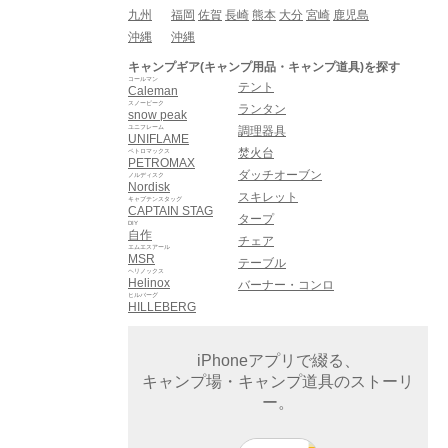
九州
福岡
佐賀
長崎
熊本
大分
宮崎
鹿児島
沖縄
沖縄
キャンプギア(キャンプ用品・キャンプ道具)を探す
コールマン
テント
Caleman
スノーピーク
ランタン
snow peak
ユニフレーム
調理器具
UNIFLAME
焚火台
ペトロマックス
PETROMAX
ダッチオーブン
ノルディスク
Nordisk
スキレット
キャプテンスタッグ
CAPTAIN STAG
タープ
DIY
自作
チェア
エムエスアール
MSR
テーブル
ヘリノックス
Helinox
バーナー・コンロ
ヒルバーグ
HILLEBERG
iPhoneアプリで綴る、
キャンプ場・キャンプ道具のストーリ
ー。