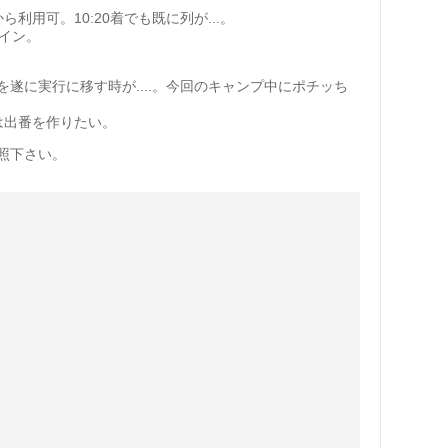
ら利用可。10:20着でも既に列が...。
クイン。
遂に実行に移す時が....。今回のキャンプ中にポチッち
は出番を作りたい。
照下さい。