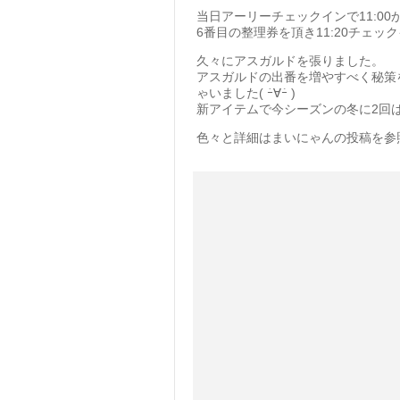
当日アーリーチェックインで11:00か
6番目の整理券を頂き11:20チェッ
久々にアスガルドを張りました。
アスガルドの出番を増やすべく秘策を
ゃいました( ｰ̀∀ｰ́ )
新アイテムで今シーズンの冬に2回
色々と詳細はまいにゃんの投稿を参