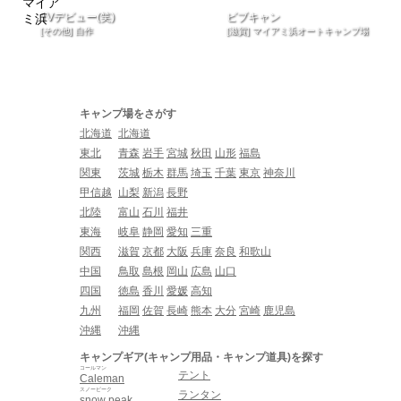
TVデビュー(笑)
ビブキャン
[その他] 自作
[滋賀] マイアミ浜オートキャンプ場
キャンプ場をさがす
北海道
北海道
東北
青森
岩手
宮城
秋田
山形
福島
関東
茨城
栃木
群馬
埼玉
千葉
東京
神奈川
甲信越
山梨
新潟
長野
北陸
富山
石川
福井
東海
岐阜
静岡
愛知
三重
関西
滋賀
京都
大阪
兵庫
奈良
和歌山
中国
鳥取
島根
岡山
広島
山口
四国
徳島
香川
愛媛
高知
九州
福岡
佐賀
長崎
熊本
大分
宮崎
鹿児島
沖縄
沖縄
キャンプギア(キャンプ用品・キャンプ道具)を探す
コールマン
テント
Caleman
スノーピーク
ランタン
snow peak