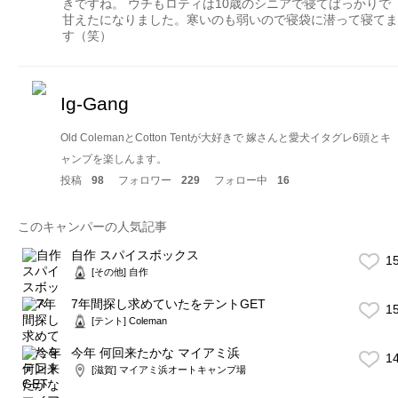
きですね。 ウチもロティは10歳のシニアで寝てばっかりで
甘えたになりました。寒いのも弱いので寝袋に潜って寝てま
す（笑）
Ig-Gang
Old ColemanとCotton Tentが大好きで 嫁さんと愛犬イタグレ6頭とキ
ャンプを楽しんます。
投稿
98
フォロワー
229
フォロー中
16
このキャンパーの人気記事
自作 スパイスボックス
1
[その他] 自作
7年間探し求めていたをテントGET
1
[テント] Coleman
今年 何回来たかな マイアミ浜
1
[滋賀] マイアミ浜オートキャンプ場