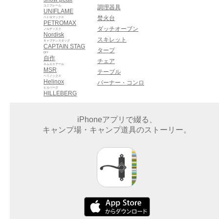
ユニフレーム
調理器具
UNIFLAME
焚火台
ペトロマックス
PETROMAX
ダッチオーブン
ノルディスク
Nordisk
スキレット
キャプテンスタッグ
CAPTAIN STAG
タープ
DIY
自作
チェア
エムエスアール
MSR
テーブル
ヘリノックス
Helinox
バーナー・コンロ
ヒルバーグ
HILLEBERG
iPhoneアプリで綴る、
キャンプ場・キャンプ道具のストーリー。