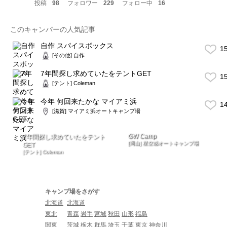
投稿
98
フォロワー
229
フォロー中
16
このキャンパーの人気記事
自作 スパイスボックス
1
[その他] 自作
7年間探し求めていたをテントGET
1
[テント] Coleman
今年 何回来たかな マイアミ浜
1
[滋賀] マイアミ浜オートキャンプ場
GW Camp
7年間探し求めていたをテント
[岡山] 星空感オートキャンプ場
GET
[テント] Coleman
キャンプ場をさがす
北海道
北海道
東北
青森
岩手
宮城
秋田
山形
福島
関東
茨城
栃木
群馬
埼玉
千葉
東京
神奈川