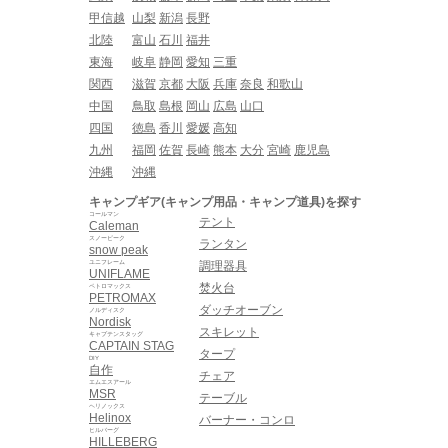
甲信越
山梨
新潟
長野
北陸
富山
石川
福井
東海
岐阜
静岡
愛知
三重
関西
滋賀
京都
大阪
兵庫
奈良
和歌山
中国
鳥取
島根
岡山
広島
山口
四国
徳島
香川
愛媛
高知
九州
福岡
佐賀
長崎
熊本
大分
宮崎
鹿児島
沖縄
沖縄
キャンプギア(キャンプ用品・キャンプ道具)を探す
コールマン
テント
Caleman
スノーピーク
ランタン
snow peak
ユニフレーム
調理器具
UNIFLAME
焚火台
ペトロマックス
PETROMAX
ダッチオーブン
ノルディスク
Nordisk
スキレット
キャプテンスタッグ
CAPTAIN STAG
タープ
DIY
自作
チェア
エムエスアール
MSR
テーブル
ヘリノックス
Helinox
バーナー・コンロ
ヒルバーグ
HILLEBERG