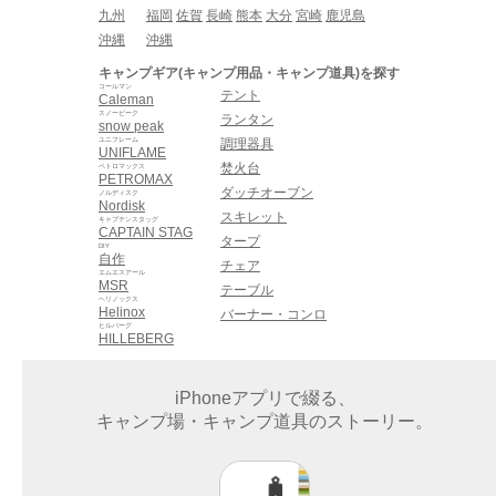
九州
福岡
佐賀
長崎
熊本
大分
宮崎
鹿児島
沖縄
沖縄
キャンプギア(キャンプ用品・キャンプ道具)を探す
コールマン
テント
Caleman
スノーピーク
ランタン
snow peak
ユニフレーム
調理器具
UNIFLAME
焚火台
ペトロマックス
PETROMAX
ダッチオーブン
ノルディスク
Nordisk
スキレット
キャプテンスタッグ
CAPTAIN STAG
タープ
DIY
自作
チェア
エムエスアール
MSR
テーブル
ヘリノックス
Helinox
バーナー・コンロ
ヒルバーグ
HILLEBERG
iPhoneアプリで綴る、
キャンプ場・キャンプ道具のストーリー。