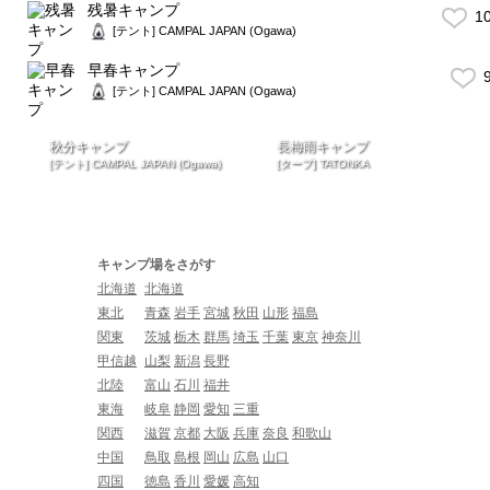
残暑キャンプ
1
[テント] CAMPAL JAPAN (Ogawa)
早春キャンプ
9
[テント] CAMPAL JAPAN (Ogawa)
秋分キャンプ
長梅雨キャンプ
[テント] CAMPAL JAPAN (Ogawa)
[タープ] TATONKA
キャンプ場をさがす
北海道
北海道
東北
青森
岩手
宮城
秋田
山形
福島
関東
茨城
栃木
群馬
埼玉
千葉
東京
神奈川
甲信越
山梨
新潟
長野
北陸
富山
石川
福井
東海
岐阜
静岡
愛知
三重
関西
滋賀
京都
大阪
兵庫
奈良
和歌山
中国
鳥取
島根
岡山
広島
山口
四国
徳島
香川
愛媛
高知