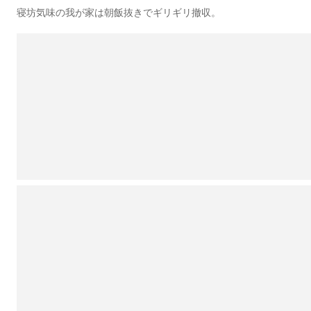
寝坊気味の我が家は朝飯抜きでギリギリ撤収。