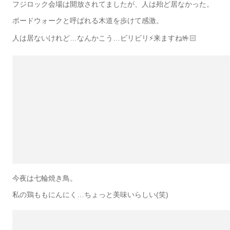
フジロック会場は開放されてましたが、人は殆ど居なかった。
ボードウォークと呼ばれる木道を歩けて感激。
人は居ないけれど…なんかこう…ビリビリ⚡️来ますね🤟🏻
今夜は七輪焼き鳥。
私の鶏ももにんにく…ちょっと美味いらしい(笑)