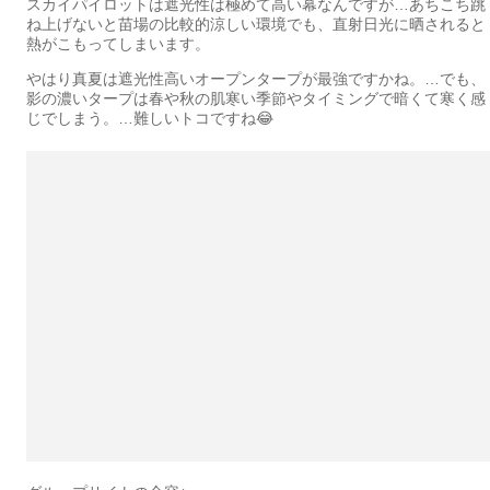
スカイパイロットは遮光性は極めて高い幕なんですが…あちこち跳
ね上げないと苗場の比較的涼しい環境でも、直射日光に晒されると
熱がこもってしまいます。
やはり真夏は遮光性高いオープンタープが最強ですかね。…でも、
影の濃いタープは春や秋の肌寒い季節やタイミングで暗くて寒く感
じでしまう。…難しいトコですね😂