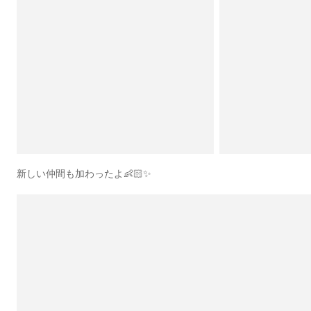
新しい仲間も加わったよ👶🏻✨