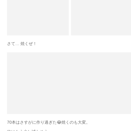
さて… 焼くぜ！
70本はさすがに作り過ぎた😂焼くのも大変。