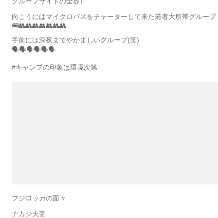
グループサイトの全容↑
向こうにはマイクロバスをチャーターして来た若者大所帯グループ
🚌👥👥👥👥👥👥👥
手前には深夜までやかましいグループ(笑)
🗣🗣🗣🗣🗣🗣
#キャンプの印象は環境次第
フジロッカの面々
ナカジ夫妻