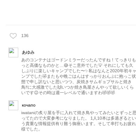
136
あゆみ
あのコンテナはゴードンミラーだったんですね！てっきりも
っと高価なものかと…😅そこ意外でした💡 それにしても久
しぶりに楽しいキャンプでした〜✨私はなんと2020年初キ
ンプでした🤣またもや晩ごはんはすっかりおんぶに抱っこ状
態で申し訳ないと思いつつ、炭焼きサムギョプサルと焼き
鳥‼️に大感激でした🙌いつか焼き鳥屋さんやって欲しいくら
いです😉その時は週一レベルで通いますわ🤣🤣🤣
кочапо
iwataniの炙り屋を手に入れて焼き鳥やってみたいとずっと
ってたので大変参考になりました。 1人10本は多過ぎるとい
う貴重な情報提供有り難う御座います。そして串打ちお疲れ
様でした。