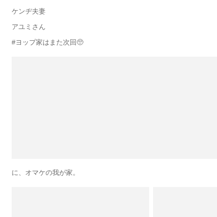
ケンヂ夫妻
アユミさん
#ヨップ家はまた次回🥺
に、オマケの我が家。