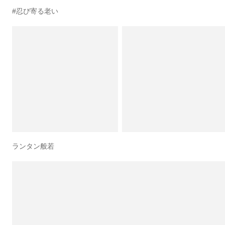
#忍び寄る老い
ランタン般若