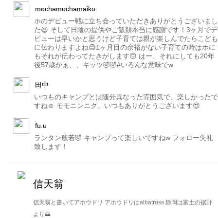
mochamochamaiko
ホのデビュー戦に立ち会っていただきありがとうございまし
た😆 そして日陰の提供やご飯類本当に感謝です！3ヶ月でデ
ビューは早いかと思うけど子育ては親が楽しんでたらこども
に伝わりますよね😊1ヶ月目の余裕がない子育ての時はホに
もそれが伝わってたきがします🙃 はー、それにしても20年
後57歳かぁ、、キッツ🤣🤣#いろんな意味でw
田中
いつものキャンプとは随分異なった雰囲気で、楽しかったで
すね☺️ モモニンニク、いつもありがとうございます😍
fu.u
ランタン般若🤣 キャンプって楽しいですねw フォロー失礼
致します！
信天翁
信天翁と書いてアホウドリ アホウドリはalbatross 静岡は富士の裾野
より🗻