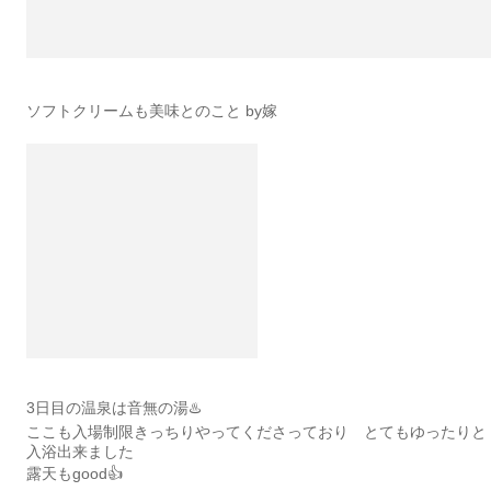
ソフトクリームも美味とのこと by嫁
3日目の温泉は音無の湯♨️
ここも入場制限きっちりやってくださっており とてもゆったりと
入浴出来ました
露天もgood👍