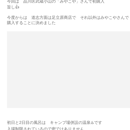
今回は 品川区武蔵小山の「みやこや」さんで初購入
旨し👍
今度からは 道志方面は足立原商店で それ以外はみやこやさんで
購入することに決めました
初日と2日目の風呂は キャンプ場併設の温泉♨️です
入場制限されているので密ではありません