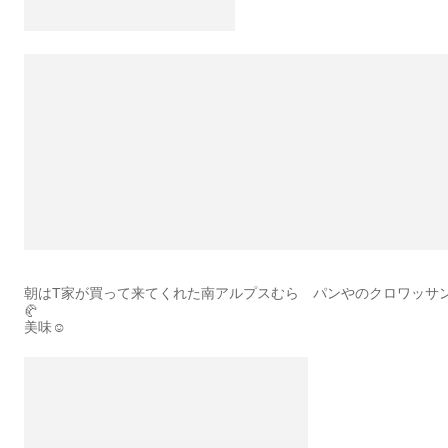
朝はT家が買って来てくれた南アルプスむら パンやのクロワッサ
🥐
美味☺️