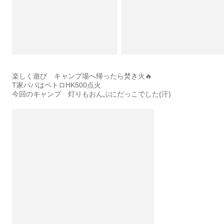
楽しく遊び キャンプ場へ帰ったら焚き火🔥
T家パパはペトロHK500点火
今回のキャンプ 灯りもおんぶにだっこでした(汗)