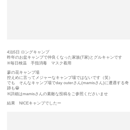
4泊5日 ロングキャンプ
昨年のお盆キャンプで仲良くなった家族(T家)とグルキャンです
※毎日検温 手指消毒 マスク着用
蓼の花キャンプ場
控えめに言ってメジャーなキャンプ場ではないです（笑）
でも そんなキャンプ場でday outerさん(mamisさん)に遭遇する奇
跡も😁
※詳細はmamisさんの素敵な投稿をご参照くださいませ
結果 NICEキャンプでしたー