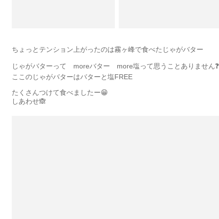
ちょっとテンション上がったのは霧ヶ峰で食べたじゃがバター
じゃがバターって moreバター more塩って思うことありません❓
ここのじゃがバターはバターと塩FREE
たくさんつけて食べましたー😁
しあわせ🙈