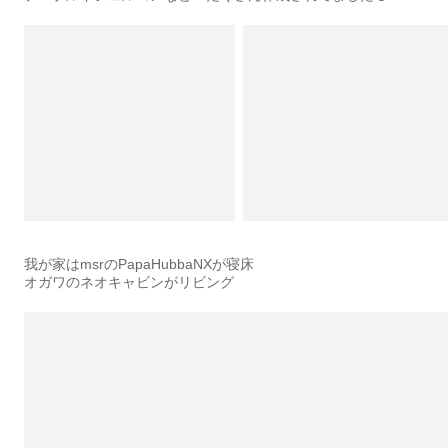
我が家はmsrのPapaHubbaNXが寝床
オガワのネオキャビンがリビング