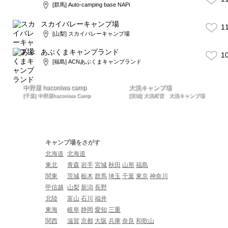
[群馬] Auto-camping base NAPi
スカイバレーキャンプ場
1
[山梨] スカイバレーキャンプ場
あぶくまキャンプランド
1
[福島] ACNあぶくまキャンプランド
中野屋 haconiwa camp
大洗キャンプ場
[千葉] 中野屋haconiwa Camp
[茨城] 大洗町営 大洗キャンプ場
キャンプ場をさがす
北海道
北海道
東北
青森
岩手
宮城
秋田
山形
福島
関東
茨城
栃木
群馬
埼玉
千葉
東京
神奈川
甲信越
山梨
新潟
長野
北陸
富山
石川
福井
東海
岐阜
静岡
愛知
三重
関西
滋賀
京都
大阪
兵庫
奈良
和歌山