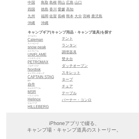
中国
鳥取
島根
岡山
広島
山口
四国
徳島
香川
愛媛
高知
九州
福岡
佐賀
長崎
熊本
大分
宮崎
鹿児島
沖縄
沖縄
キャンプギア(キャンプ用品・キャンプ道具)を探す
コールマン
テント
Caleman
スノーピーク
ランタン
snow peak
ユニフレーム
調理器具
UNIFLAME
焚火台
ペトロマックス
PETROMAX
ダッチオーブン
ノルディスク
Nordisk
スキレット
キャプテンスタッグ
CAPTAIN STAG
タープ
DIY
自作
チェア
エムエスアール
MSR
テーブル
ヘリノックス
Helinox
バーナー・コンロ
ヒルバーグ
HILLEBERG
iPhoneアプリで綴る、
キャンプ場・キャンプ道具のストーリー。