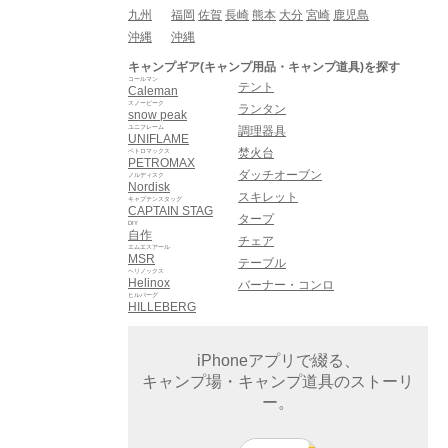
九州
福岡
佐賀
長崎
熊本
大分
宮崎
鹿児島
沖縄
沖縄
キャンプギア(キャンプ用品・キャンプ道具)を探す
コールマン
テント
Caleman
スノーピーク
ランタン
snow peak
ユニフレーム
調理器具
UNIFLAME
焚火台
ペトロマックス
PETROMAX
ダッチオーブン
ノルディスク
Nordisk
スキレット
キャプテンスタッグ
CAPTAIN STAG
タープ
DIY
自作
チェア
エムエスアール
MSR
テーブル
ヘリノックス
Helinox
バーナー・コンロ
ヒルバーグ
HILLEBERG
iPhoneアプリで綴る、
キャンプ場・キャンプ道具のストーリ
ー。