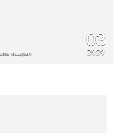
03
2020
taka Tsukagoshi