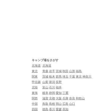
キャンプ場をさがす
北海道
北海道
東北
青森
岩手
宮城
秋田
山形
福島
関東
茨城
栃木
群馬
埼玉
千葉
東京
神奈川
甲信越
山梨
新潟
長野
北陸
富山
石川
福井
東海
岐阜
静岡
愛知
三重
関西
滋賀
京都
大阪
兵庫
奈良
和歌山
中国
鳥取
島根
岡山
広島
山口
四国
徳島
香川
愛媛
高知