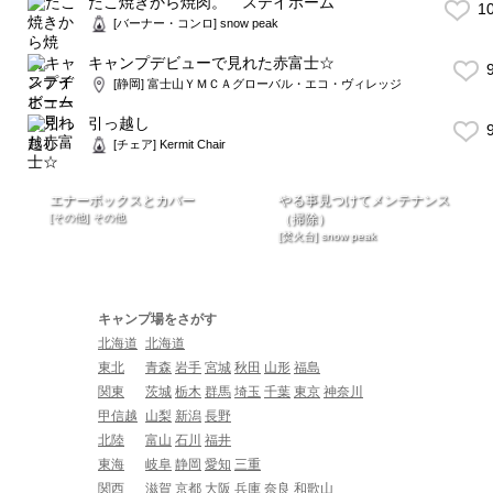
たこ焼きから焼肉。 ステイホーム
1
[バーナー・コンロ] snow peak
キャンプデビューで見れた赤富士☆
9
[静岡] 富士山ＹＭＣＡグローバル・エコ・ヴィレッジ
引っ越し
9
[チェア] Kermit Chair
エナーボックスとカバー
やる事見つけてメンテナンス
[その他] その他
（掃除）
[焚火台] snow peak
キャンプ場をさがす
北海道
北海道
東北
青森
岩手
宮城
秋田
山形
福島
関東
茨城
栃木
群馬
埼玉
千葉
東京
神奈川
甲信越
山梨
新潟
長野
北陸
富山
石川
福井
東海
岐阜
静岡
愛知
三重
関西
滋賀
京都
大阪
兵庫
奈良
和歌山