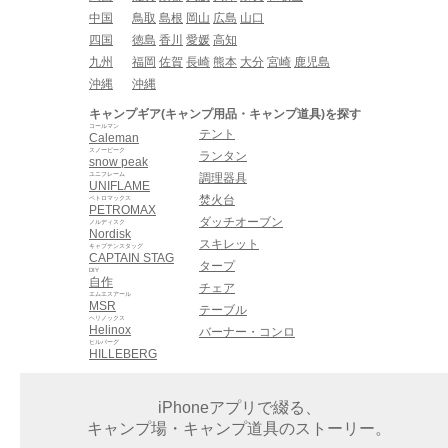
中国
鳥取
島根
岡山
広島
山口
四国
徳島
香川
愛媛
高知
九州
福岡
佐賀
長崎
熊本
大分
宮崎
鹿児島
沖縄
沖縄
キャンプギア(キャンプ用品・キャンプ道具)を探す
コールマン
テント
Caleman
スノーピーク
ランタン
snow peak
ユニフレーム
調理器具
UNIFLAME
焚火台
ペトロマックス
PETROMAX
ダッチオーブン
ノルディスク
Nordisk
スキレット
キャプテンスタッグ
CAPTAIN STAG
タープ
DIY
自作
チェア
エムエスアール
MSR
テーブル
ヘリノックス
Helinox
バーナー・コンロ
ヒルバーグ
HILLEBERG
iPhoneアプリで綴る、
キャンプ場・キャンプ道具のストーリー。