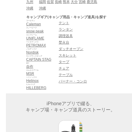
九州
福岡
佐賀
長崎
熊本
大分
宮崎
鹿児島
沖縄
沖縄
キャンプギア(キャンプ用品・キャンプ道具)を探す
コールマン
テント
Caleman
スノーピーク
ランタン
snow peak
ユニフレーム
調理器具
UNIFLAME
焚火台
ペトロマックス
PETROMAX
ダッチオーブン
ノルディスク
Nordisk
スキレット
キャプテンスタッグ
CAPTAIN STAG
タープ
DIY
自作
チェア
エムエスアール
MSR
テーブル
ヘリノックス
Helinox
バーナー・コンロ
ヒルバーグ
HILLEBERG
iPhoneアプリで綴る、
キャンプ場・キャンプ道具のストーリー。