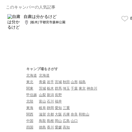
このキャンパーの人気記事
自粛は分かるけど
8
[栃木] 宇都宮市森林公園
キャンプ場をさがす
北海道
北海道
東北
青森
岩手
宮城
秋田
山形
福島
関東
茨城
栃木
群馬
埼玉
千葉
東京
神奈川
甲信越
山梨
新潟
長野
北陸
富山
石川
福井
東海
岐阜
静岡
愛知
三重
関西
滋賀
京都
大阪
兵庫
奈良
和歌山
中国
鳥取
島根
岡山
広島
山口
四国
徳島
香川
愛媛
高知