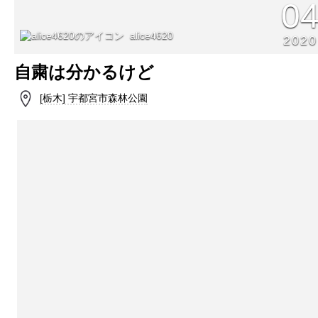
0
alice4620
2020
自粛は分かるけど
[栃木] 宇都宮市森林公園