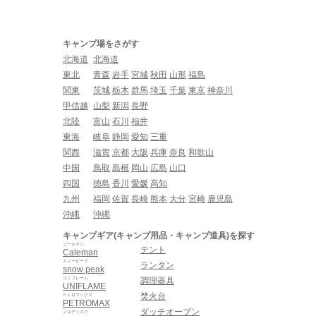
キャンプ場をさがす
北海道
北海道
東北
青森
岩手
宮城
秋田
山形
福島
関東
茨城
栃木
群馬
埼玉
千葉
東京
神奈川
甲信越
山梨
新潟
長野
北陸
富山
石川
福井
東海
岐阜
静岡
愛知
三重
関西
滋賀
京都
大阪
兵庫
奈良
和歌山
中国
鳥取
島根
岡山
広島
山口
四国
徳島
香川
愛媛
高知
九州
福岡
佐賀
長崎
熊本
大分
宮崎
鹿児島
沖縄
沖縄
キャンプギア(キャンプ用品・キャンプ道具)を探す
コールマン
テント
Caleman
スノーピーク
ランタン
snow peak
ユニフレーム
調理器具
UNIFLAME
焚火台
ペトロマックス
PETROMAX
ダッチオーブン
ノルディスク