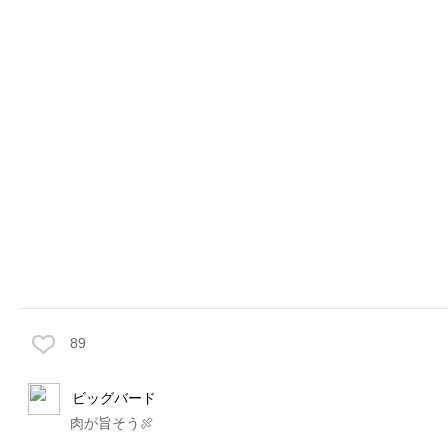
89
ビッグバード
肉が旨そう🍖