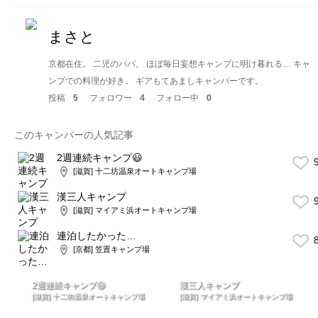
まさと
京都在住。 二児のパパ。 ほぼ毎日妄想キャンプに明け暮れる… キャ
ンプでの料理が好き。 ギアもてあましキャンパーです。
投稿
5
フォロワー
4
フォロー中
0
このキャンパーの人気記事
2週連続キャンプ😃
9
[滋賀] 十二坊温泉オートキャンプ場
漢三人キャンプ
9
[滋賀] マイアミ浜オートキャンプ場
連泊したかった…
8
[京都] 笠置キャンプ場
2週連続キャンプ😃
漢三人キャンプ
[滋賀] 十二坊温泉オートキャンプ場
[滋賀] マイアミ浜オートキャンプ場