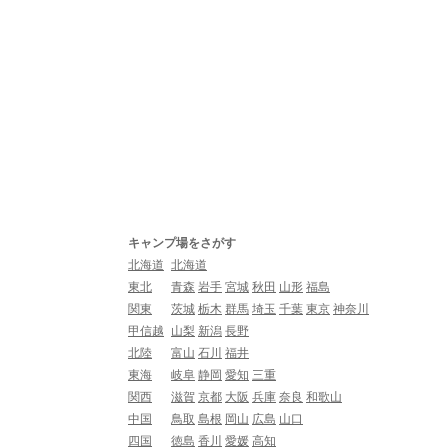
キャンプ場をさがす
北海道
北海道
東北
青森
岩手
宮城
秋田
山形
福島
関東
茨城
栃木
群馬
埼玉
千葉
東京
神奈川
甲信越
山梨
新潟
長野
北陸
富山
石川
福井
東海
岐阜
静岡
愛知
三重
関西
滋賀
京都
大阪
兵庫
奈良
和歌山
中国
鳥取
島根
岡山
広島
山口
四国
徳島
香川
愛媛
高知