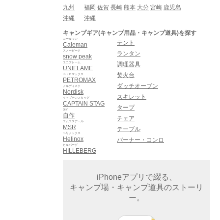
九州
福岡
佐賀
長崎
熊本
大分
宮崎
鹿児島
沖縄
沖縄
キャンプギア(キャンプ用品・キャンプ道具)を探す
コールマン
テント
Caleman
スノーピーク
ランタン
snow peak
ユニフレーム
調理器具
UNIFLAME
焚火台
ペトロマックス
PETROMAX
ダッチオーブン
ノルディスク
Nordisk
スキレット
キャプテンスタッグ
CAPTAIN STAG
タープ
DIY
自作
チェア
エムエスアール
MSR
テーブル
ヘリノックス
Helinox
バーナー・コンロ
ヒルバーグ
HILLEBERG
iPhoneアプリで綴る、
キャンプ場・キャンプ道具のストーリ
ー。