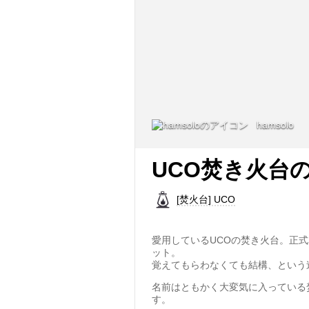
hamsolo
UCO焚き火台
[焚火台] UCO
愛用しているUCOの焚き火台。正
ット。
覚えてもらわなくても結構、という
名前はともかく大変気に入っている
す。