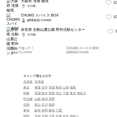
大阪府 滝畑 秘境
1
その他
CHUMS スパイス BOX
1
[調理器具] CHUMS
奈良県 生駒山麓公園 野外活動センター
9
その他
迷って迷って！
CHUMS スパイス BOX
[チェア] LOGOS
[調理器具] CHUMS
キャンプ場をさがす
北海道
北海道
東北
青森
岩手
宮城
秋田
山形
福島
関東
茨城
栃木
群馬
埼玉
千葉
東京
神奈川
甲信越
山梨
新潟
長野
北陸
富山
石川
福井
東海
岐阜
静岡
愛知
三重
関西
滋賀
京都
大阪
兵庫
奈良
和歌山