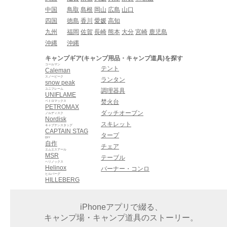
中国
鳥取
島根
岡山
広島
山口
四国
徳島
香川
愛媛
高知
九州
福岡
佐賀
長崎
熊本
大分
宮崎
鹿児島
沖縄
沖縄
キャンプギア(キャンプ用品・キャンプ道具)を探す
コールマン
テント
Caleman
スノーピーク
ランタン
snow peak
ユニフレーム
調理器具
UNIFLAME
焚火台
ペトロマックス
PETROMAX
ダッチオーブン
ノルディスク
Nordisk
スキレット
キャプテンスタッグ
CAPTAIN STAG
タープ
DIY
自作
チェア
エムエスアール
MSR
テーブル
ヘリノックス
Helinox
バーナー・コンロ
ヒルバーグ
HILLEBERG
iPhoneアプリで綴る、
キャンプ場・キャンプ道具のストーリー。