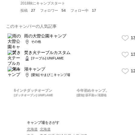
2018秋にキャンプスタート
投稿
27
フォロワー
54
フォロー中
17
このキャンパーの人気記事
雨の大曽公園キャンプ
1
その他
焚き火テーブルカスタム
1
[テーブル] UNIFLAME
湖キャンプ
1
[愛知] やまびこキャンプ場
6インチダッチオーブン
今年初めキャンプ。
[ダッチオーブン] UNIFLAME
[愛知] 荻不動ヶ滝園地
キャンプ場をさがす
北海道
北海道