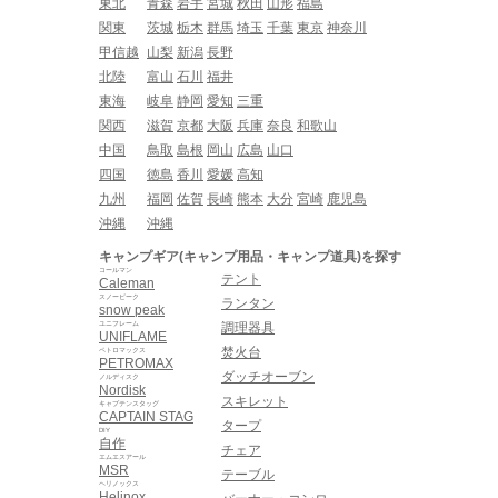
東北
青森
岩手
宮城
秋田
山形
福島
関東
茨城
栃木
群馬
埼玉
千葉
東京
神奈川
甲信越
山梨
新潟
長野
北陸
富山
石川
福井
東海
岐阜
静岡
愛知
三重
関西
滋賀
京都
大阪
兵庫
奈良
和歌山
中国
鳥取
島根
岡山
広島
山口
四国
徳島
香川
愛媛
高知
九州
福岡
佐賀
長崎
熊本
大分
宮崎
鹿児島
沖縄
沖縄
キャンプギア(キャンプ用品・キャンプ道具)を探す
コールマン
テント
Caleman
スノーピーク
ランタン
snow peak
ユニフレーム
調理器具
UNIFLAME
焚火台
ペトロマックス
PETROMAX
ダッチオーブン
ノルディスク
Nordisk
スキレット
キャプテンスタッグ
CAPTAIN STAG
タープ
DIY
自作
チェア
エムエスアール
MSR
テーブル
ヘリノックス
Helinox