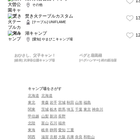
1
その他
焚き火テーブルカスタム
1
[テーブル] UNIFLAME
湖キャンプ
1
[愛知] やまびこキャンプ場
おひさし、父子キャン！
ペグと扇風機
[岐阜] 大津谷公園キャンプ場
[ペグハンマー] 村の鍛冶屋
キャンプ場をさがす
北海道
北海道
東北
青森
岩手
宮城
秋田
山形
福島
関東
茨城
栃木
群馬
埼玉
千葉
東京
神奈川
甲信越
山梨
新潟
長野
北陸
富山
石川
福井
東海
岐阜
静岡
愛知
三重
関西
滋賀
京都
大阪
兵庫
奈良
和歌山