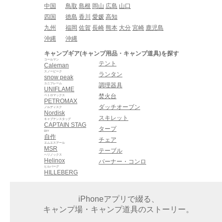
中国
鳥取
島根
岡山
広島
山口
四国
徳島
香川
愛媛
高知
九州
福岡
佐賀
長崎
熊本
大分
宮崎
鹿児島
沖縄
沖縄
キャンプギア(キャンプ用品・キャンプ道具)を探す
コールマン
テント
Caleman
スノーピーク
ランタン
snow peak
ユニフレーム
調理器具
UNIFLAME
焚火台
ペトロマックス
PETROMAX
ダッチオーブン
ノルディスク
Nordisk
スキレット
キャプテンスタッグ
CAPTAIN STAG
タープ
DIY
自作
チェア
エムエスアール
MSR
テーブル
ヘリノックス
Helinox
バーナー・コンロ
ヒルバーグ
HILLEBERG
iPhoneアプリで綴る、
キャンプ場・キャンプ道具のストーリー。