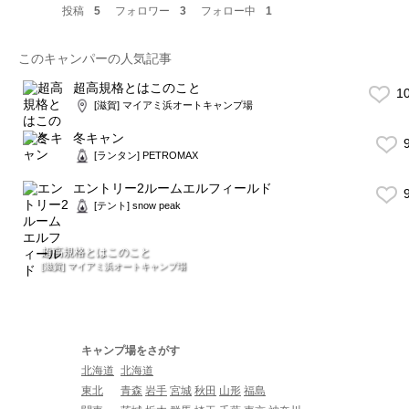
投稿
5
フォロワー
3
フォロー中
1
このキャンパーの人気記事
超高規格とはこのこと
1
[滋賀] マイアミ浜オートキャンプ場
冬キャン
9
[ランタン] PETROMAX
エントリー2ルームエルフィールド
9
[テント] snow peak
超高規格とはこのこと
[滋賀] マイアミ浜オートキャンプ場
キャンプ場をさがす
北海道
北海道
東北
青森
岩手
宮城
秋田
山形
福島