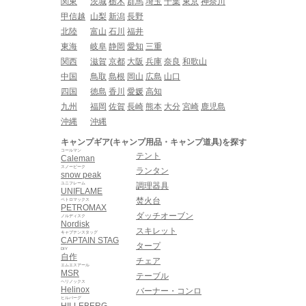
関東
茨城
栃木
群馬
埼玉
千葉
東京
神奈川
甲信越
山梨
新潟
長野
北陸
富山
石川
福井
東海
岐阜
静岡
愛知
三重
関西
滋賀
京都
大阪
兵庫
奈良
和歌山
中国
鳥取
島根
岡山
広島
山口
四国
徳島
香川
愛媛
高知
九州
福岡
佐賀
長崎
熊本
大分
宮崎
鹿児島
沖縄
沖縄
キャンプギア(キャンプ用品・キャンプ道具)を探す
コールマン
テント
Caleman
スノーピーク
ランタン
snow peak
ユニフレーム
調理器具
UNIFLAME
焚火台
ペトロマックス
PETROMAX
ダッチオーブン
ノルディスク
Nordisk
スキレット
キャプテンスタッグ
CAPTAIN STAG
タープ
DIY
自作
チェア
エムエスアール
MSR
テーブル
ヘリノックス
Helinox
バーナー・コンロ
ヒルバーグ
HILLEBERG