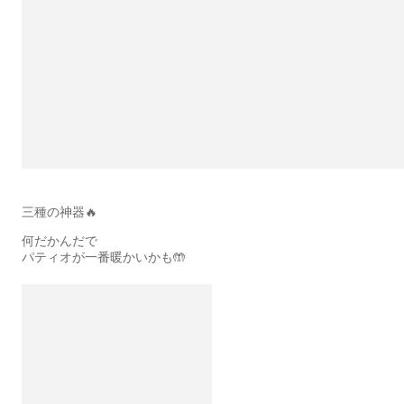
三種の神器🔥
何だかんだで
パティオが一番暖かいかも🤲