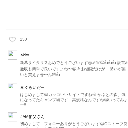
130
akito
新幕サイタリスおめでとうございます㊗️🎉🎊😆👍👍👍 設営&
撤収も簡単で良いですよね〜🤩🎶 お値段だけが... 勢いが無
いと買えませ〜ん🤣👍
めぐらいだー
はじめまして😆カッコいいサイトですね🤩 かぶとの森、気
になってたキャンプ場です！高規格なんですね🧐いってみよ
ー‼️
JAM伯父さん
初めまして！フォローありがとうございます😊Gストーブ良