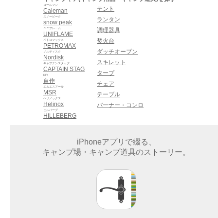
コールマン
テント
Caleman
スノーピーク
ランタン
snow peak
ユニフレーム
調理器具
UNIFLAME
焚火台
ペトロマックス
PETROMAX
ダッチオーブン
ノルディスク
Nordisk
スキレット
キャプテンスタッグ
CAPTAIN STAG
タープ
DIY
自作
チェア
エムエスアール
MSR
テーブル
ヘリノックス
Helinox
バーナー・コンロ
ヒルバーグ
HILLEBERG
iPhoneアプリで綴る、
キャンプ場・キャンプ道具のストーリー。