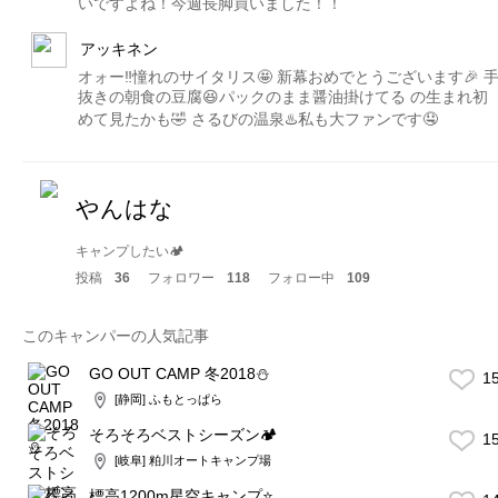
いですよね！今週長脚買いました！！
アッキネン
オォー‼️憧れのサイタリス🤩 新幕おめでとうございます🎉 
抜きの朝食の豆腐😆パックのまま醤油掛けてる の生まれ初
めて見たかも🤣 さるびの温泉♨️私も大ファンです🤤
やんはな
キャンプしたい🏕
投稿
36
フォロワー
118
フォロー中
109
このキャンパーの人気記事
GO OUT CAMP 冬2018⛄️
1
[静岡] ふもとっぱら
そろそろベストシーズン🏕
1
[岐阜] 粕川オートキャンプ場
標高1200m星空キャンプ⭐️