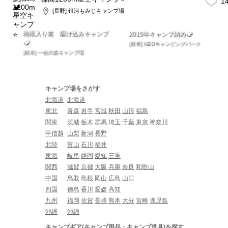
1
[長野] 銀河もみじキャンプ場
梅雨入り前 駆け込みキャンプ
2019年キャンプ納め🏕
🏕
[岐阜] NEOキャンピングパーク
[岐阜] 一色の森キャンプ場
キャンプ場をさがす
北海道
北海道
東北
青森
岩手
宮城
秋田
山形
福島
関東
茨城
栃木
群馬
埼玉
千葉
東京
神奈川
甲信越
山梨
新潟
長野
北陸
富山
石川
福井
東海
岐阜
静岡
愛知
三重
関西
滋賀
京都
大阪
兵庫
奈良
和歌山
中国
鳥取
島根
岡山
広島
山口
四国
徳島
香川
愛媛
高知
九州
福岡
佐賀
長崎
熊本
大分
宮崎
鹿児島
沖縄
沖縄
キャンプギア(キャンプ用品・キャンプ道具)を探す