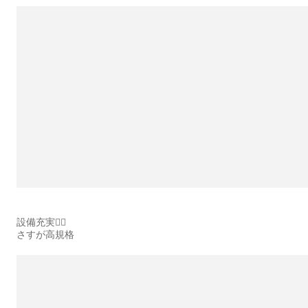
設備充実🙆‍♂️
さすが高規格