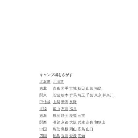
キャンプ場をさがす
北海道
北海道
東北
青森
岩手
宮城
秋田
山形
福島
関東
茨城
栃木
群馬
埼玉
千葉
東京
神奈川
甲信越
山梨
新潟
長野
北陸
富山
石川
福井
東海
岐阜
静岡
愛知
三重
関西
滋賀
京都
大阪
兵庫
奈良
和歌山
中国
鳥取
島根
岡山
広島
山口
四国
徳島
香川
愛媛
高知