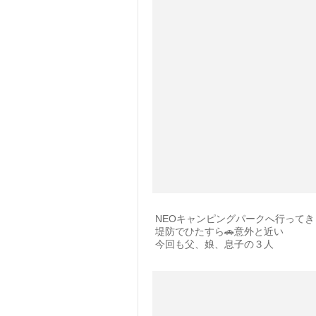
NEOキャンピングパークへ行ってき
堤防でひたすら🚗意外と近い
今回も父、娘、息子の３人