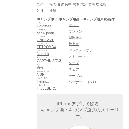
九州
福岡
佐賀
長崎
熊本
大分
宮崎
鹿児島
沖縄
沖縄
キャンプギア(キャンプ用品・キャンプ道具)を探す
コールマン
テント
Caleman
スノーピーク
ランタン
snow peak
ユニフレーム
調理器具
UNIFLAME
焚火台
ペトロマックス
PETROMAX
ダッチオーブン
ノルディスク
Nordisk
スキレット
キャプテンスタッグ
CAPTAIN STAG
タープ
DIY
自作
チェア
エムエスアール
MSR
テーブル
ヘリノックス
Helinox
バーナー・コンロ
ヒルバーグ
HILLEBERG
iPhoneアプリで綴る、
キャンプ場・キャンプ道具のストーリ
ー。