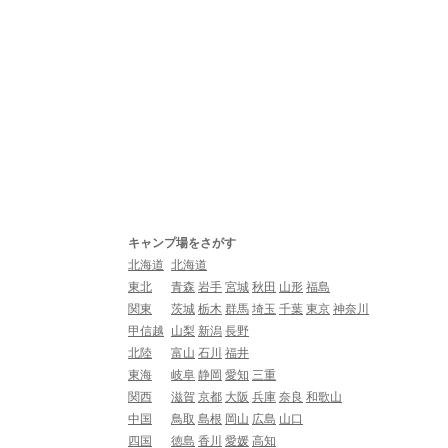
キャンプ場をさがす
北海道
北海道
東北
青森
岩手
宮城
秋田
山形
福島
関東
茨城
栃木
群馬
埼玉
千葉
東京
神奈川
甲信越
山梨
新潟
長野
北陸
富山
石川
福井
東海
岐阜
静岡
愛知
三重
関西
滋賀
京都
大阪
兵庫
奈良
和歌山
中国
鳥取
島根
岡山
広島
山口
四国
徳島
香川
愛媛
高知