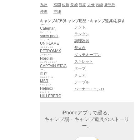
九州
福岡
佐賀
長崎
熊本
大分
宮崎
鹿児島
沖縄
沖縄
キャンプギア(キャンプ用品・キャンプ道具)を探す
コールマン
テント
Caleman
スノーピーク
ランタン
snow peak
ユニフレーム
調理器具
UNIFLAME
焚火台
ペトロマックス
PETROMAX
ダッチオーブン
ノルディスク
Nordisk
スキレット
キャプテンスタッグ
CAPTAIN STAG
タープ
DIY
自作
チェア
エムエスアール
MSR
テーブル
ヘリノックス
Helinox
バーナー・コンロ
ヒルバーグ
HILLEBERG
iPhoneアプリで綴る、
キャンプ場・キャンプ道具のストーリ
ー。