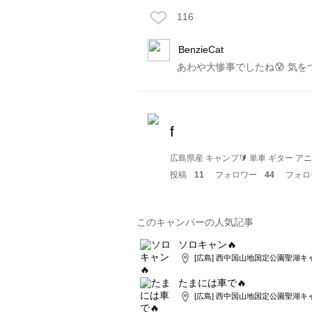
116
BenzieCat
あわや大惨事でしたね😰 気を
f
広島県産 キャンプ🔰 単車 ギター アニ
投稿
11
フォロワー
44
フォロ
このキャンパーの人気記事
ソロキャン🔥
[広島] 西中国山地国定公園聖湖キ
たまには車で🔥
[広島] 西中国山地国定公園聖湖キ