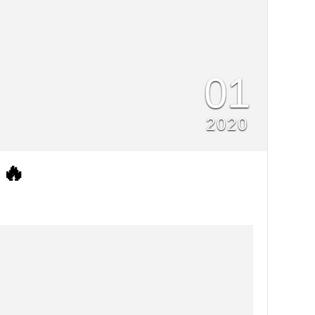
01
2020
🔥