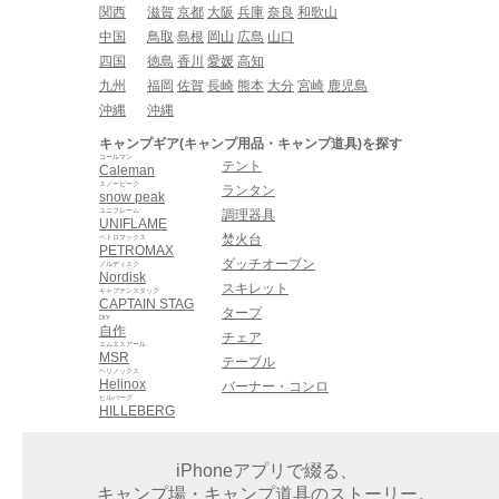
関西
滋賀
京都
大阪
兵庫
奈良
和歌山
中国
鳥取
島根
岡山
広島
山口
四国
徳島
香川
愛媛
高知
九州
福岡
佐賀
長崎
熊本
大分
宮崎
鹿児島
沖縄
沖縄
キャンプギア(キャンプ用品・キャンプ道具)を探す
コールマン
テント
Caleman
スノーピーク
ランタン
snow peak
ユニフレーム
調理器具
UNIFLAME
焚火台
ペトロマックス
PETROMAX
ダッチオーブン
ノルディスク
Nordisk
スキレット
キャプテンスタッグ
CAPTAIN STAG
タープ
DIY
自作
チェア
エムエスアール
MSR
テーブル
ヘリノックス
Helinox
バーナー・コンロ
ヒルバーグ
HILLEBERG
iPhoneアプリで綴る、
キャンプ場・キャンプ道具のストーリー。