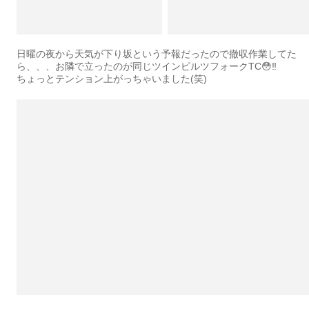
日曜の夜から天気が下り坂という予報だったので撤収作業してた
ら、、、お隣で立ったのが同じツインピルツフォークTC😳‼️
ちょっとテンション上がっちゃいました(笑)