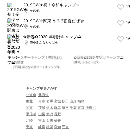
2019GW★初！令和キャンプ✨
1
その他
2019GW☆関東はほぼ初夏だぜ🌞
1
その他
✿新春✿2020 年明けキャンプ🗻
1
[静岡] ふもとっぱら
バースデーキャンプ！初花はな
✿新春✿2020 年明けキャンプ🗻
の里🌸
[静岡] ふもとっぱら
[千葉] 花はなの里オートキャンプ場
キャンプ場をさがす
北海道
北海道
東北
青森
岩手
宮城
秋田
山形
福島
関東
茨城
栃木
群馬
埼玉
千葉
東京
神奈川
甲信越
山梨
新潟
長野
北陸
富山
石川
福井
東海
岐阜
静岡
愛知
三重