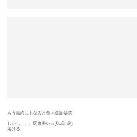
もう最終にもなると色々適当😂笑
しかし、、、関東暑いョ(ᦲωᦲ;`暑)
溶ける…