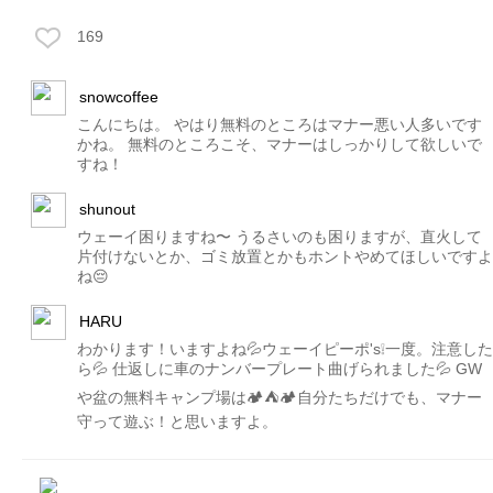
169
snowcoffee
こんにちは。 やはり無料のところはマナー悪い人多いです
かね。 無料のところこそ、マナーはしっかりして欲しいで
すね！
shunout
ウェーイ困りますね〜 うるさいのも困りますが、直火して
片付けないとか、ゴミ放置とかもホントやめてほしいですよ
ね😔
HARU
わかります！いますよね💦ウェーイピーポ's❕一度。注意した
ら💦 仕返しに車のナンバープレート曲げられました💦 GW
や盆の無料キャンプ場は🏕⛺️🏕自分たちだけでも、マナー
守って遊ぶ！と思いますよ。