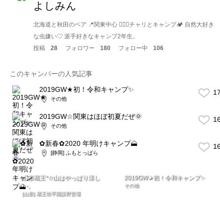
よしみん
北海道と秋田のペア 📍関東中心 🚴🏻‍♀️チャリとキャンプ🏕 自然大好き
な虫嫌い♡ 派手好きなキャンプ2年生。
投稿
28
フォロワー
180
フォロー中
106
このキャンパーの人気記事
2019GW★初！令和キャンプ✨
1
その他
2019GW☆関東はほぼ初夏だぜ🌞
1
その他
✿新春✿2020 年明けキャンプ🗻
1
[静岡] ふもとっぱら
山形蔵王*✩山はやっぱり涼し
2019GW★初！令和キャンプ✨
い。
その他
[山形] 蔵王坊平国設野営場