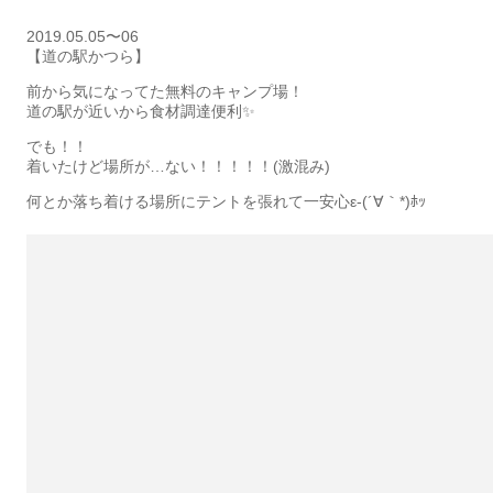
2019.05.05〜06
【道の駅かつら】
前から気になってた無料のキャンプ場！
道の駅が近いから食材調達便利✨
でも！！
着いたけど場所が…ない！！！！！(激混み)
何とか落ち着ける場所にテントを張れて一安心ε-(´∀｀*)ﾎｯ