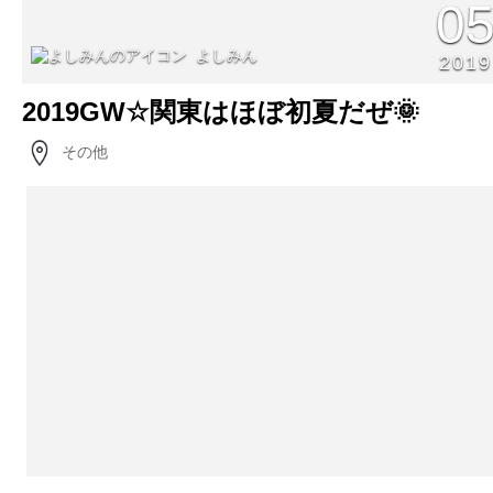
0
よしみん
2019
2019GW☆関東はほぼ初夏だぜ🌞
その他