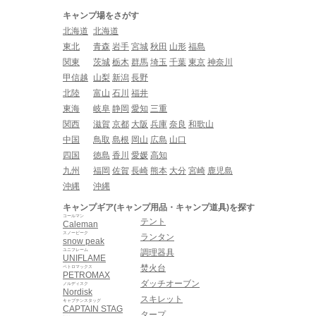
キャンプ場をさがす
北海道
北海道
東北
青森
岩手
宮城
秋田
山形
福島
関東
茨城
栃木
群馬
埼玉
千葉
東京
神奈川
甲信越
山梨
新潟
長野
北陸
富山
石川
福井
東海
岐阜
静岡
愛知
三重
関西
滋賀
京都
大阪
兵庫
奈良
和歌山
中国
鳥取
島根
岡山
広島
山口
四国
徳島
香川
愛媛
高知
九州
福岡
佐賀
長崎
熊本
大分
宮崎
鹿児島
沖縄
沖縄
キャンプギア(キャンプ用品・キャンプ道具)を探す
コールマン
テント
Caleman
スノーピーク
ランタン
snow peak
ユニフレーム
調理器具
UNIFLAME
焚火台
ペトロマックス
PETROMAX
ダッチオーブン
ノルディスク
Nordisk
スキレット
キャプテンスタッグ
CAPTAIN STAG
タープ