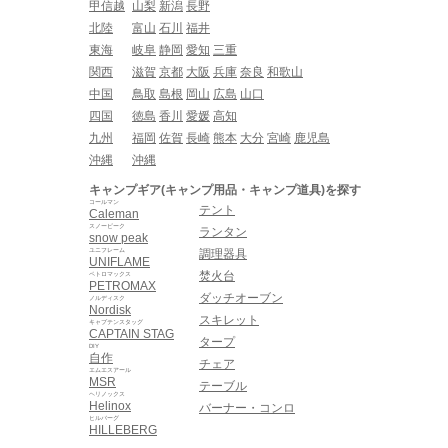
甲信越
山梨
新潟
長野
北陸
富山
石川
福井
東海
岐阜
静岡
愛知
三重
関西
滋賀
京都
大阪
兵庫
奈良
和歌山
中国
鳥取
島根
岡山
広島
山口
四国
徳島
香川
愛媛
高知
九州
福岡
佐賀
長崎
熊本
大分
宮崎
鹿児島
沖縄
沖縄
キャンプギア(キャンプ用品・キャンプ道具)を探す
コールマン
テント
Caleman
スノーピーク
ランタン
snow peak
ユニフレーム
調理器具
UNIFLAME
焚火台
ペトロマックス
PETROMAX
ダッチオーブン
ノルディスク
Nordisk
スキレット
キャプテンスタッグ
CAPTAIN STAG
タープ
DIY
自作
チェア
エムエスアール
MSR
テーブル
ヘリノックス
Helinox
バーナー・コンロ
ヒルバーグ
HILLEBERG