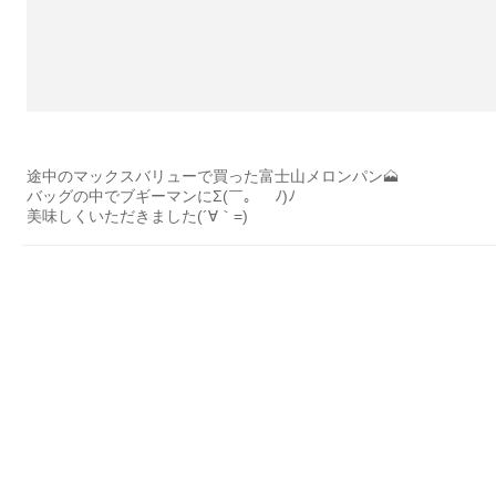
途中のマックスバリューで買った富士山メロンパン🗻
バッグの中でブギーマンにΣ(￣。￣ﾉ)ﾉ
美味しくいただきました(´∀｀=)