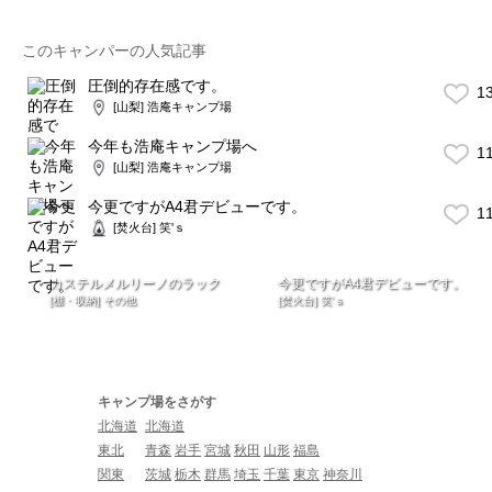
このキャンパーの人気記事
圧倒的存在感です。
1
[山梨] 浩庵キャンプ場
今年も浩庵キャンプ場へ
1
[山梨] 浩庵キャンプ場
今更ですがA4君デビューです。
1
[焚火台] 笑'ｓ
カステルメルリーノのラック
今更ですがA4君デビューです。
[棚・収納] その他
[焚火台] 笑'ｓ
キャンプ場をさがす
北海道
北海道
東北
青森
岩手
宮城
秋田
山形
福島
関東
茨城
栃木
群馬
埼玉
千葉
東京
神奈川