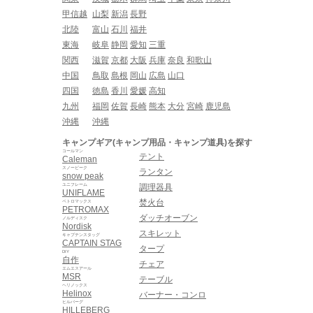
甲信越
山梨
新潟
長野
北陸
富山
石川
福井
東海
岐阜
静岡
愛知
三重
関西
滋賀
京都
大阪
兵庫
奈良
和歌山
中国
鳥取
島根
岡山
広島
山口
四国
徳島
香川
愛媛
高知
九州
福岡
佐賀
長崎
熊本
大分
宮崎
鹿児島
沖縄
沖縄
キャンプギア(キャンプ用品・キャンプ道具)を探す
コールマン
テント
Caleman
スノーピーク
ランタン
snow peak
ユニフレーム
調理器具
UNIFLAME
焚火台
ペトロマックス
PETROMAX
ダッチオーブン
ノルディスク
Nordisk
スキレット
キャプテンスタッグ
CAPTAIN STAG
タープ
DIY
自作
チェア
エムエスアール
MSR
テーブル
ヘリノックス
Helinox
バーナー・コンロ
ヒルバーグ
HILLEBERG