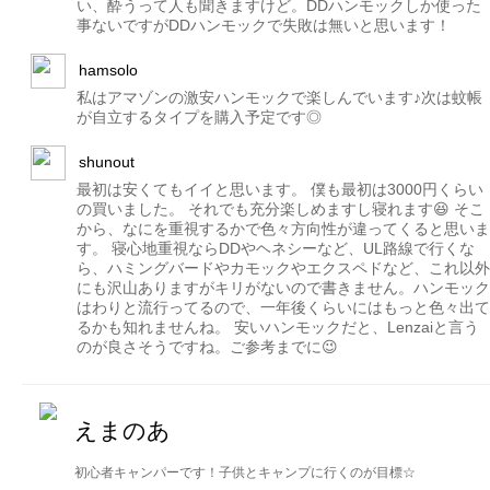
い、酔うって人も聞きますけど。DDハンモックしか使った
事ないですがDDハンモックで失敗は無いと思います！
hamsolo
私はアマゾンの激安ハンモックで楽しんでいます♪次は蚊帳
が自立するタイプを購入予定です◎
shunout
最初は安くてもイイと思います。 僕も最初は3000円くらい
の買いました。 それでも充分楽しめますし寝れます😆 そこ
から、なにを重視するかで色々方向性が違ってくると思いま
す。 寝心地重視ならDDやヘネシーなど、UL路線で行くな
ら、ハミングバードやカモックやエクスペドなど、これ以外
にも沢山ありますがキリがないので書きません。ハンモック
はわりと流行ってるので、一年後くらいにはもっと色々出て
るかも知れませんね。 安いハンモックだと、Lenzaiと言う
のが良さそうですね。ご参考までに😉
えまのあ
初心者キャンパーです！子供とキャンプに行くのが目標☆