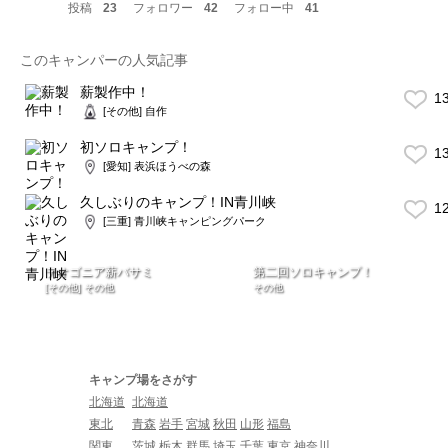
投稿
23
フォロワー
42
フォロー中
41
このキャンパーの人気記事
薪製作中！
1
[その他] 自作
初ソロキャンプ！
1
[愛知] 表浜ほうべの森
久しぶりのキャンプ！IN青川峡
1
[三重] 青川峡キャンピングパーク
テオゴニア薪バサミ
第二回ソロキャンプ！
[その他] その他
その他
キャンプ場をさがす
北海道
北海道
東北
青森
岩手
宮城
秋田
山形
福島
関東
茨城
栃木
群馬
埼玉
千葉
東京
神奈川