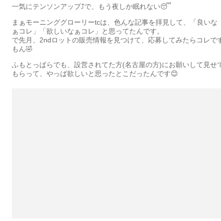
一気にテンソンアップ⤴️で、もう夜しか眠れない😴
まぁモーニンググローリーtcは、色んな記事を拝見して、「良いな
ぁコレ」「欲しいなぁコレ」と思ってたんです。
で先月、2ndロットの販売情報を見つけて、応募してみたらコレで
もん🤣
ふもとっぱらでも、設営されてた方(名古屋の方)にお願いして見せ
もらって、やっぱ欲しいと思ったとこだったんです😊