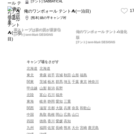
[テント] SABBATICAL
1
俺のワンポォール テント⛺️(一泊目)
[熊本] 鍋の平キャンプ村
薪ストーブは薪の質が重要🤔
俺のワンポォール テント⛺️進化
[テント] tent-Mark DESIGNS
版
[テント] tent-Mark DESIGNS
キャンプ場をさがす
北海道
北海道
東北
青森
岩手
宮城
秋田
山形
福島
関東
茨城
栃木
群馬
埼玉
千葉
東京
神奈川
甲信越
山梨
新潟
長野
北陸
富山
石川
福井
東海
岐阜
静岡
愛知
三重
関西
滋賀
京都
大阪
兵庫
奈良
和歌山
中国
鳥取
島根
岡山
広島
山口
四国
徳島
香川
愛媛
高知
九州
福岡
佐賀
長崎
熊本
大分
宮崎
鹿児島