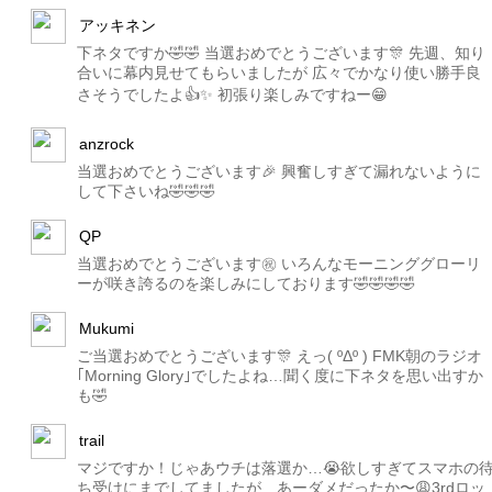
アッキネン
下ネタですか🤣🤣 当選おめでとうございます🎊 先週、知り
合いに幕内見せてもらいましたが 広々でかなり使い勝手良
さそうでしたよ👍✨ 初張り楽しみですねー😁
anzrock
当選おめでとうございます🎉 興奮しすぎて漏れないように
して下さいね🤣🤣🤣
QP
当選おめでとうございます㊗️ いろんなモーニンググローリ
ーが咲き誇るのを楽しみにしております🤣🤣🤣🤣
Mukumi
ご当選おめでとうございます🎊 えっ( ºΔº ) FMK朝のラジオ
｢Morning Glory｣でしたよね…聞く度に下ネタを思い出すか
も🤣
trail
マジですか！じゃあウチは落選か…😭欲しすぎてスマホの
ち受けにまでしてましたが…あーダメだったか〜😩3rdロッ