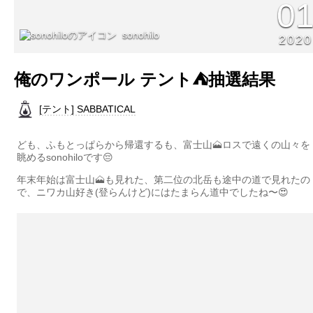
0
sonohilo
2020
俺のワンポール テント⛺️抽選結果
[テント] SABBATICAL
ども、ふもとっぱらから帰還するも、富士山🗻ロスで遠くの山々を
眺めるsonohiloです😔
年末年始は富士山🗻も見れた、第二位の北岳も途中の道で見れたの
で、ニワカ山好き(登らんけど)にはたまらん道中でしたね〜😍