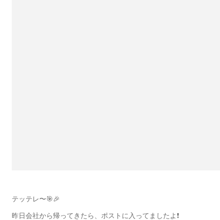
テッテレ〜🎯🎉
昨日会社から帰ってきたら、ポストに入ってましたよ❗️