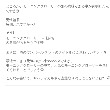
ところが、モーニンググローリーの別の意味がある事が判明したん
です☝️😏
男性諸君‼️
毎朝元気ですか〜⤴️
そう❗️
モーニンググローリー ＝ 朝○ち
の意味があるそうです🤣
まさに、俺のワンポール テントのタイトルにふさわしいテント⛺️
最近めっきり元気のない小sonohiloですが、
モーニンググローリーの中で、元気なモーニンググローリーを見せ
てくれることでしょう😁
こんな事書いて、サバティカルさん当選取り消しにしないよね❓...