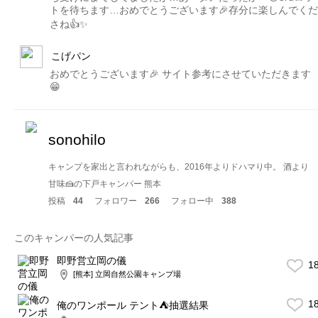
トを待ちます…おめでとうございます🎉存分に楽しんでくだ
さね👍✨
こげパン
おめでとうございます🎉 サイト参考にさせていただきます
😁
sonohilo
キャンプを家出と言われながらも、2016年よりドハマり中。 酒より
甘味🍰の下戸キャンパー 熊本
投稿
44
フォロワー
266
フォロー中
388
このキャンパーの人気記事
即野営立岡の儀
1
[熊本] 立岡自然公園キャンプ場
1
俺のワンポール テント⛺️抽選結果