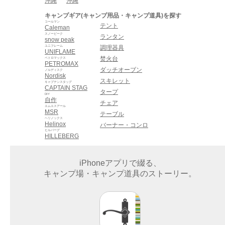
沖縄
沖縄
キャンプギア(キャンプ用品・キャンプ道具)を探す
コールマン
テント
Caleman
スノーピーク
ランタン
snow peak
ユニフレーム
調理器具
UNIFLAME
焚火台
ペトロマックス
PETROMAX
ダッチオーブン
ノルディスク
Nordisk
スキレット
キャプテンスタッグ
CAPTAIN STAG
タープ
DIY
自作
チェア
エムエスアール
MSR
テーブル
ヘリノックス
Helinox
バーナー・コンロ
ヒルバーグ
HILLEBERG
iPhoneアプリで綴る、
キャンプ場・キャンプ道具のストーリー。