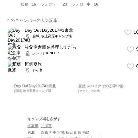
投稿
16
フォロワー
23
フォロー中
16
このキャンパーの人気記事
Day Out Day2017#3東北
1
[宮城] 吹上高原キャンプ場
叔父宅倉庫を整理してたら
9
[テント] DUNLOP
恒例夏旅
8
その他
Day Out Day2017#3東北
夏旅 スパイクでの初車中泊
[宮城] 吹上高原キャンプ場
[マット] その他
キャンプ場をさがす
北海道
北海道
東北
青森
岩手
宮城
秋田
山形
福島