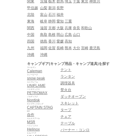
関東
茨城
栃木
群馬
埼玉
千葉
東京
神奈川
甲信越
山梨
新潟
長野
北陸
富山
石川
福井
東海
岐阜
静岡
愛知
三重
関西
滋賀
京都
大阪
兵庫
奈良
和歌山
中国
鳥取
島根
岡山
広島
山口
四国
徳島
香川
愛媛
高知
九州
福岡
佐賀
長崎
熊本
大分
宮崎
鹿児島
沖縄
沖縄
キャンプギア(キャンプ用品・キャンプ道具)を探す
コールマン
テント
Caleman
スノーピーク
ランタン
snow peak
ユニフレーム
調理器具
UNIFLAME
焚火台
ペトロマックス
PETROMAX
ダッチオーブン
ノルディスク
Nordisk
スキレット
キャプテンスタッグ
CAPTAIN STAG
タープ
DIY
自作
チェア
エムエスアール
MSR
テーブル
ヘリノックス
Helinox
バーナー・コンロ
ヒルバーグ