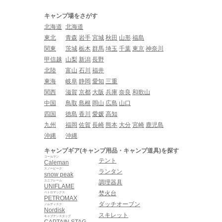
キャンプ場をさがす
北海道
北海道
東北
青森
岩手
宮城
秋田
山形
福島
関東
茨城
栃木
群馬
埼玉
千葉
東京
神奈川
甲信越
山梨
新潟
長野
北陸
富山
石川
福井
東海
岐阜
静岡
愛知
三重
関西
滋賀
京都
大阪
兵庫
奈良
和歌山
中国
鳥取
島根
岡山
広島
山口
四国
徳島
香川
愛媛
高知
九州
福岡
佐賀
長崎
熊本
大分
宮崎
鹿児島
沖縄
沖縄
キャンプギア(キャンプ用品・キャンプ道具)を探す
コールマン
テント
Caleman
スノーピーク
ランタン
snow peak
ユニフレーム
調理器具
UNIFLAME
焚火台
ペトロマックス
PETROMAX
ダッチオーブン
ノルディスク
Nordisk
スキレット
キャプテンスタッグ
CAPTAIN STAG