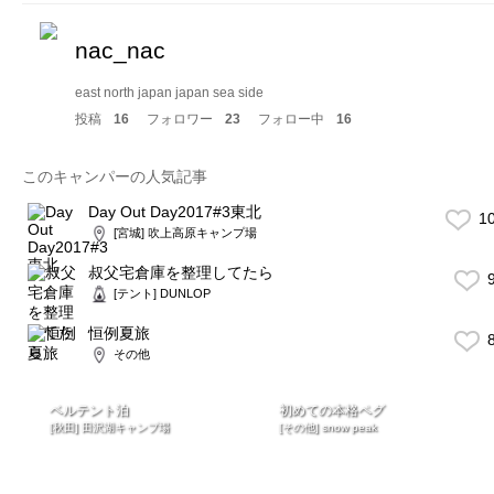
nac_nac
east north japan japan sea side
投稿
16
フォロワー
23
フォロー中
16
このキャンパーの人気記事
Day Out Day2017#3東北
1
[宮城] 吹上高原キャンプ場
叔父宅倉庫を整理してたら
9
[テント] DUNLOP
恒例夏旅
8
その他
ベルテント泊
初めての本格ペグ
[秋田] 田沢湖キャンプ場
[その他] snow peak