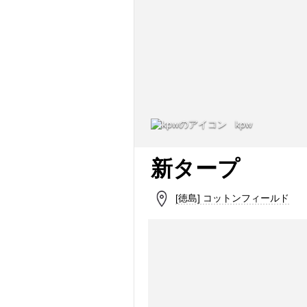
kpw
新タープ
[徳島] コットンフィールド