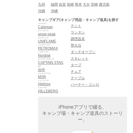
九州
福岡
佐賀
長崎
熊本
大分
宮崎
鹿児島
沖縄
沖縄
キャンプギア(キャンプ用品・キャンプ道具)を探す
コールマン
テント
Caleman
スノーピーク
ランタン
snow peak
ユニフレーム
調理器具
UNIFLAME
焚火台
ペトロマックス
PETROMAX
ダッチオーブン
ノルディスク
Nordisk
スキレット
キャプテンスタッグ
CAPTAIN STAG
タープ
DIY
自作
チェア
エムエスアール
MSR
テーブル
ヘリノックス
Helinox
バーナー・コンロ
ヒルバーグ
HILLEBERG
iPhoneアプリで綴る、
キャンプ場・キャンプ道具のストーリ
ー。