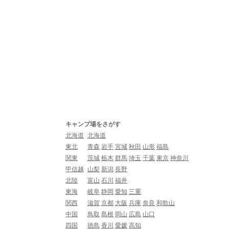
キャンプ場をさがす
北海道
北海道
東北
青森
岩手
宮城
秋田
山形
福島
関東
茨城
栃木
群馬
埼玉
千葉
東京
神奈川
甲信越
山梨
新潟
長野
北陸
富山
石川
福井
東海
岐阜
静岡
愛知
三重
関西
滋賀
京都
大阪
兵庫
奈良
和歌山
中国
鳥取
島根
岡山
広島
山口
四国
徳島
香川
愛媛
高知