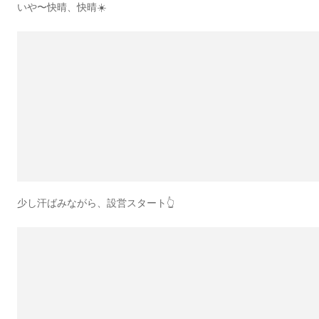
いや〜快晴、快晴☀️
少し汗ばみながら、設営スタート👆