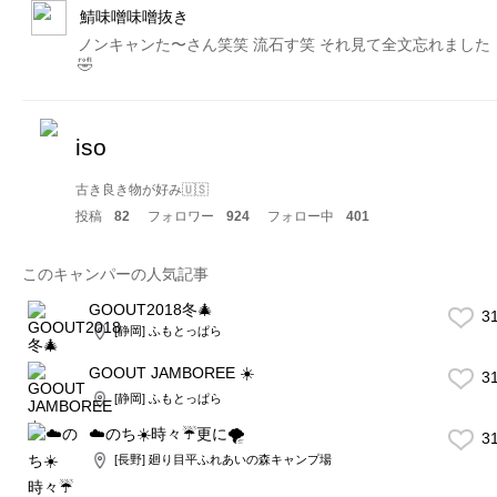
鯖味噌味噌抜き
ノンキャンた〜さん笑笑 流石す笑 それ見て全文忘れました
🤣
iso
古き良き物が好み🇺🇸
投稿
82
フォロワー
924
フォロー中
401
このキャンパーの人気記事
GOOUT2018冬🎄
3
[静岡] ふもとっぱら
GOOUT JAMBOREE ☀️
3
[静岡] ふもとっぱら
☁️のち☀️時々☔️更に🌪
3
[長野] 廻り目平ふれあいの森キャンプ場