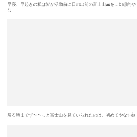
早寝、早起きの私は皆が活動前に日の出前の富士山🗻を…幻想的や
な…
帰る時までず〜〜っと富士山を見ていられたのは、初めてやな✨👍