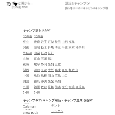
ずっと前から…
湯治♨️キャンプ🏕
[その他] MSR
[栃木] ゆーゆーキャビン&キャンプ場
キャンプ場をさがす
北海道
北海道
東北
青森
岩手
宮城
秋田
山形
福島
関東
茨城
栃木
群馬
埼玉
千葉
東京
神奈川
甲信越
山梨
新潟
長野
北陸
富山
石川
福井
東海
岐阜
静岡
愛知
三重
関西
滋賀
京都
大阪
兵庫
奈良
和歌山
中国
鳥取
島根
岡山
広島
山口
四国
徳島
香川
愛媛
高知
九州
福岡
佐賀
長崎
熊本
大分
宮崎
鹿児島
沖縄
沖縄
キャンプギア(キャンプ用品・キャンプ道具)を探す
コールマン
テント
Caleman
スノーピーク
ランタン
snow peak