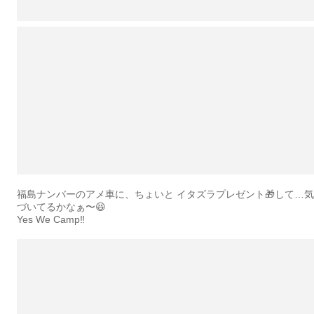
福島ナンバーのアメ車に、ちょいと イタズラプレゼント🎁して…気
づいてるかなぁ〜😆
Yes We Camp‼️