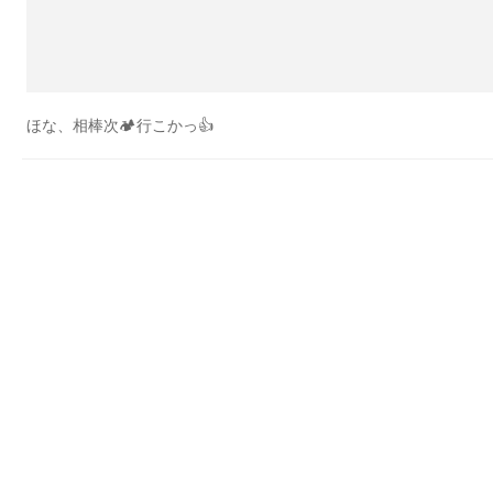
ほな、相棒次🏕行こかっ👍