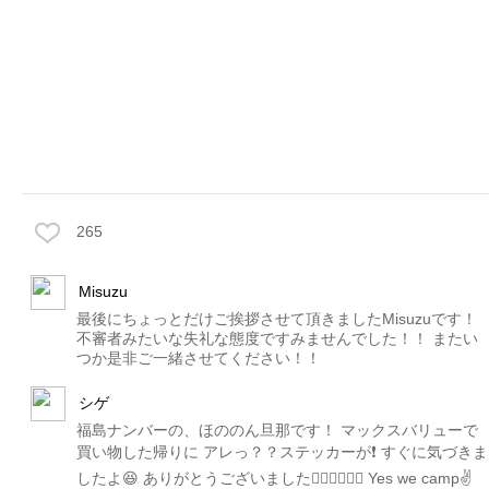
265
Misuzu
最後にちょっとだけご挨拶させて頂きましたMisuzuです！
不審者みたいな失礼な態度ですみませんでした！！ またい
つか是非ご一緒させてください！！
シゲ
福島ナンバーの、ほののん旦那です！ マックスバリューで
買い物した帰りに アレっ？？ステッカーが❗️ すぐに気づきま
したよ😆 ありがとうございました🙇🏻‍♂️🙇🏻‍♂️ Yes we camp✌️