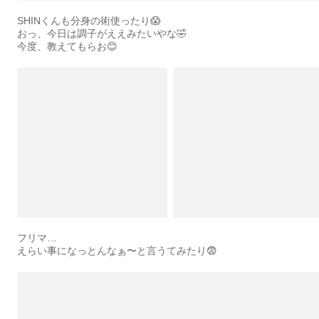
SHINくんも分身の術使ったり😱
おっ、今日は調子がええみたいやな🤣
今度、教えてもらお😊
フリマ…
えらい事になっとんなぁ〜と言うてみたり😨