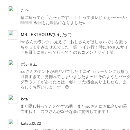
た〜
窓に写ってた「た〜」です！！！ ってダレじゃぁ〜〜っい
🤣🤣🤣 今回もお世話になりましたw
MR.LEKTROLUV(いけたに)
isoさんのランクル見えて、おじさんがはしゃいで手を振っ
ちゃってすみませんでした！笑 トイレ行く時にisoさんサイ
トを目印に曲がって行ってたのもゴメンナサイ！笑
ポチョム
isoさんのテントが激ヤバでした！😍💕 カラーリングも形も
可愛すぎて、見惚れてしまいましたよ〜✨ そのようなバッ
グラウンドがあったとは…😌✨ また機会ありましたら、よ
ろしくお願いしまーす！😊
k-ta
まだ隠し持ってたのですね🤩 またisoさんにお似合いの幕
ですね！ スマさんが双子な事に驚愕してます！
katsu.0822