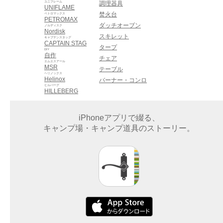
ユニフレーム
調理器具
UNIFLAME
焚火台
ペトロマックス
PETROMAX
ダッチオーブン
ノルディスク
Nordisk
スキレット
キャプテンスタッグ
CAPTAIN STAG
タープ
DIY
自作
チェア
エムエスアール
MSR
テーブル
ヘリノックス
Helinox
バーナー・コンロ
ヒルバーグ
HILLEBERG
iPhoneアプリで綴る、
キャンプ場・キャンプ道具のストーリー。