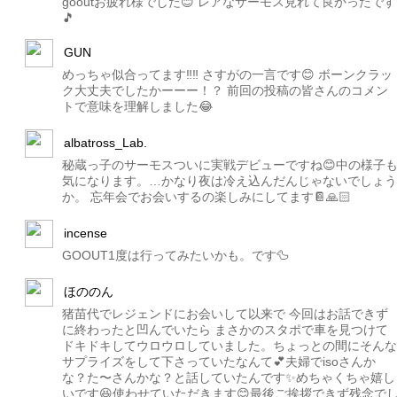
gooutお疲れ様でした😊 レアなサーモス見れて良かったです
🎵
GUN
めっちゃ似合ってます‼︎‼︎ さすがの一言です😊 ボーンクラッ
ク大丈夫でしたかーーー！？ 前回の投稿の皆さんのコメン
トで意味を理解しました😂
albatross_Lab.
秘蔵っ子のサーモスついに実戦デビューですね😊中の様子
気になります。…かなり夜は冷え込んだんじゃないでしょう
か。 忘年会でお会いするの楽しみにしてます📔🙏🏻
incense
GOOUT1度は行ってみたいかも。です🦆
ほののん
猪苗代でレジェンドにお会いして以来で 今回はお話できず
に終わったと凹んでいたら まさかのスタポで車を見つけて
ドキドキしてウロウロしていました。ちょっとの間にそんな
サプライズをして下さっていたなんて💕夫婦でisoさんか
な？た〜さんかな？と話していたんです✨めちゃくちゃ嬉し
いです😆使わせていただきます😊最後ご挨拶できず残念で