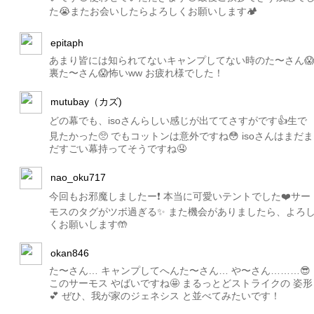
た😭またお会いしたらよろしくお願いします🏕
epitaph
あまり皆には知られてないキャンプしてない時のた〜さん
裏た〜さん😱怖いww お疲れ様でした！
mutubay（カズ)
どの幕でも、isoさんらしい感じが出ててさすがです👍生で
見たかった🥺 でもコットンは意外ですね😳 isoさんはまだま
だすごい幕持ってそうですね🤤
nao_oku717
今回もお邪魔しましたー❗️ 本当に可愛いテントでした❤️サー
モスのタグがツボ過ぎる✨ また機会がありましたら、よろ
くお願いします🤲
okan846
た〜さん… キャンプしてへんた〜さん… や〜さん………😎
このサーモス やばいですね🤩 まるっとどストライクの 姿形
💕 ぜひ、我が家のジェネシス と並べてみたいです！