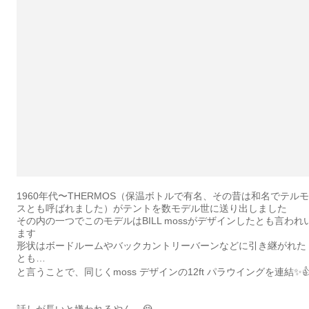
1960年代〜THERMOS（保温ボトルで有名、その昔は和名でテルモ
スとも呼ばれました）がテントを数モデル世に送り出しました
その内の一つでこのモデルはBILL mossがデザインしたとも言われ
ます
形状はボードルームやバックカントリーバーンなどに引き継がれた
とも…
と言うことで、同じくmoss デザインの12ft パラウイングを連結✨
話しが長いと嫌われるやん…😭