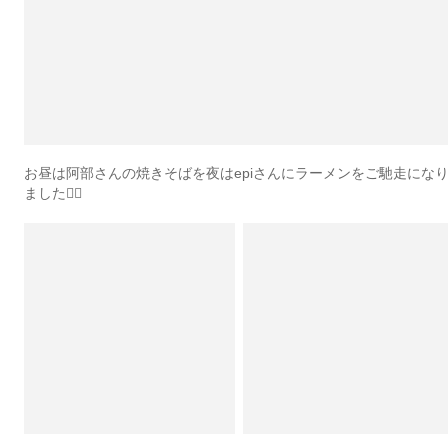
お昼は阿部さんの焼きそばを夜はepiさんにラーメンをご馳走にな
ました🙇‍♂️