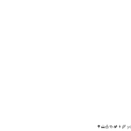
🌳🗻🎪🍻🏕