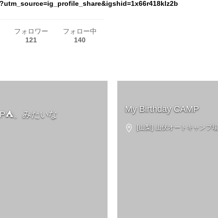
r?utm_source=ig_profile_share&igshid=1x66r418klz2b
フォロワー
フォロー中
121
140
My Birthday CAMP
P⛺️。みたいな
[山梨] 山伏オートキャンプ