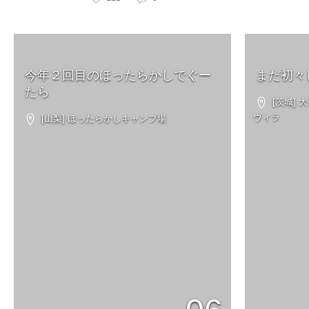
今年２回目のほったらかしでぐー
まだ初々
たら
[茨城]
ヴィラ
[山梨] ほったらかしキャンプ場