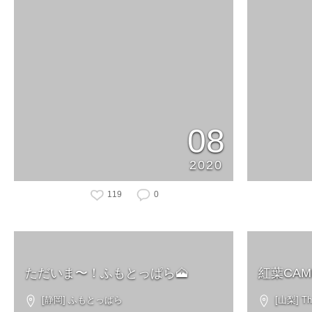
08
2020
119
0
ただいま〜！ふもとっぱら🗻
紅葉CAMP
[静岡] ふもとっぱら
[山梨] Th