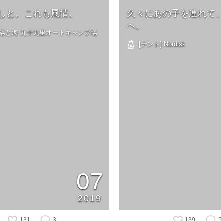
しと。これも風情。
久々にあの子を連れて
へ。
 太陽と海 九十九里オートキャンプ場
[テント] Nordisk
07
2019
131
3
139