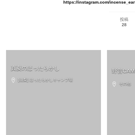
https://instagram.com/incense_ea
投稿
28
真夏のほったらかし
野営CAM
[山梨] ほったらかしキャンプ場
その他