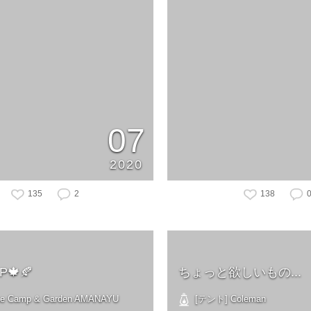
07
2020
135
2
138
🍁🍂
ちょっと欲しいもの...
e Camp & Garden AMANAYU
[テント] Coleman