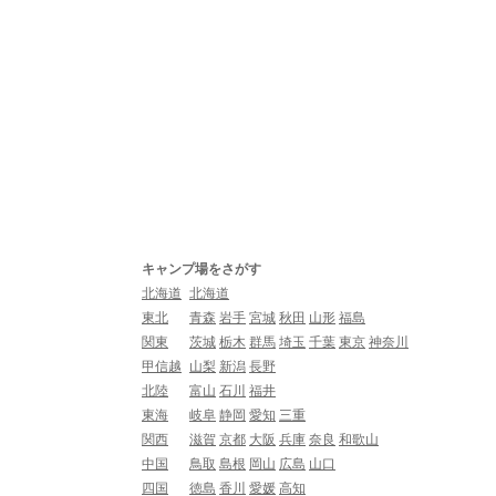
キャンプ場をさがす
北海道
北海道
東北
青森
岩手
宮城
秋田
山形
福島
関東
茨城
栃木
群馬
埼玉
千葉
東京
神奈川
甲信越
山梨
新潟
長野
北陸
富山
石川
福井
東海
岐阜
静岡
愛知
三重
関西
滋賀
京都
大阪
兵庫
奈良
和歌山
中国
鳥取
島根
岡山
広島
山口
四国
徳島
香川
愛媛
高知