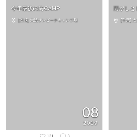
今年最後の海CAMP
雨がしと
[茨城] 大洗サンビーチキャンプ場
[千葉]
08
2019
121
3