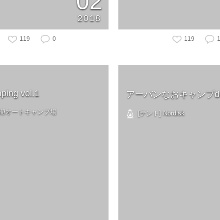
02
2018
119
0
119
ping vol.1
アーバンなおキャンプd
長瀞オートキャンプ場
[テント] Nordisk