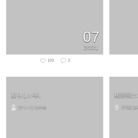
07
2021
103
2
夏らしい事。
梅雨明け
[テント] その他
[千葉]