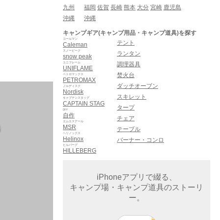
九州
福岡
佐賀
長崎
熊本
大分
宮崎
鹿児島
沖縄
沖縄
キャンプギア(キャンプ用品・キャンプ道具)を探す
コールマン
テント
Caleman
スノーピーク
ランタン
snow peak
ユニフレーム
調理器具
UNIFLAME
焚火台
ペトロマックス
PETROMAX
ダッチオーブン
ノルディスク
Nordisk
スキレット
キャプテンスタッグ
CAPTAIN STAG
タープ
DIY
自作
チェア
エムエスアール
MSR
場
テーブル
ヘリノックス
Helinox
バーナー・コンロ
ヒルバーグ
HILLEBERG
iPhoneアプリで綴る、
キャンプ場・キャンプ道具のストーリ
ー。