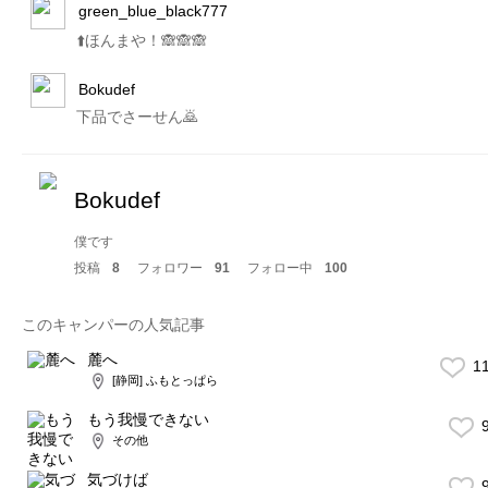
green_blue_black777
⬆️ほんまや！🙈🙈🙈
Bokudef
下品でさーせん🙇
Bokudef
僕です
投稿
8
フォロワー
91
フォロー中
100
このキャンパーの人気記事
麓へ
1
[静岡] ふもとっぱら
もう我慢できない
9
その他
気づけば
9