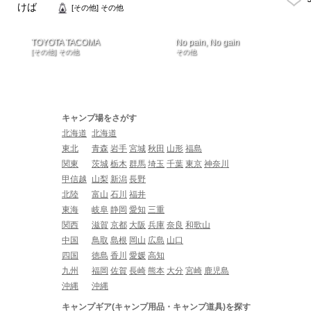
[その他] その他
TOYOTA TACOMA
No pain, No gain
[その他] その他
その他
キャンプ場をさがす
北海道
北海道
東北
青森
岩手
宮城
秋田
山形
福島
関東
茨城
栃木
群馬
埼玉
千葉
東京
神奈川
甲信越
山梨
新潟
長野
北陸
富山
石川
福井
東海
岐阜
静岡
愛知
三重
関西
滋賀
京都
大阪
兵庫
奈良
和歌山
中国
鳥取
島根
岡山
広島
山口
四国
徳島
香川
愛媛
高知
九州
福岡
佐賀
長崎
熊本
大分
宮崎
鹿児島
沖縄
沖縄
キャンプギア(キャンプ用品・キャンプ道具)を探す