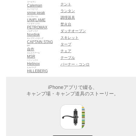
コールマン
テント
Caleman
スノーピーク
ランタン
snow peak
ユニフレーム
調理器具
UNIFLAME
焚火台
ペトロマックス
PETROMAX
ダッチオーブン
ノルディスク
Nordisk
スキレット
キャプテンスタッグ
CAPTAIN STAG
タープ
DIY
自作
チェア
エムエスアール
MSR
テーブル
ヘリノックス
Helinox
バーナー・コンロ
ヒルバーグ
HILLEBERG
iPhoneアプリで綴る、
キャンプ場・キャンプ道具のストーリー。