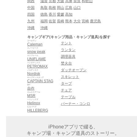
関西
滋賀
京都
大阪
兵庫
奈良
和歌山
中国
鳥取
島根
岡山
広島
山口
四国
徳島
香川
愛媛
高知
九州
福岡
佐賀
長崎
熊本
大分
宮崎
鹿児島
沖縄
沖縄
キャンプギア(キャンプ用品・キャンプ道具)を探す
コールマン
テント
Caleman
スノーピーク
ランタン
snow peak
ユニフレーム
調理器具
UNIFLAME
焚火台
ペトロマックス
PETROMAX
ダッチオーブン
ノルディスク
Nordisk
スキレット
キャプテンスタッグ
CAPTAIN STAG
タープ
DIY
自作
チェア
エムエスアール
MSR
テーブル
ヘリノックス
Helinox
バーナー・コンロ
ヒルバーグ
HILLEBERG
iPhoneアプリで綴る、
キャンプ場・キャンプ道具のストーリー。