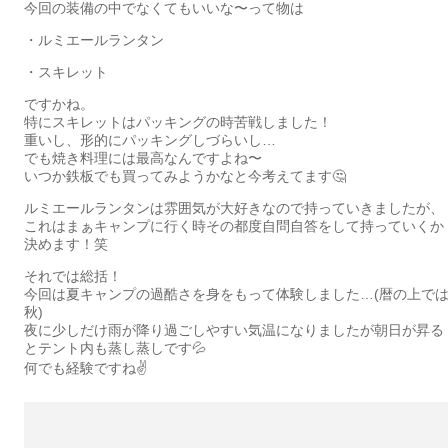
今回の装備の中でなくてもいいな〜って物は
・ルミエールランタン
・スキレット
ですかね。
特にスキレットはパッキングの時苦戦しました！
重いし、形的にパッキングしづらいし…
でも焼き料理には最高なんですよね〜
いつか鉄板でも買ってみようかなと今考えてます🤔
ルミエールランタンは雰囲気が大好きなので持っていきましたが、
これはまぁキャンプに行く時その都度自問自答をして持っていくか
決めます！笑
それでは総括！
今回は夏キャンプの過酷さを身をもって体験しました…(暦の上で
秋)
夜に少しだけ雨が降り過ごしやすい気温になりましたが朝日が昇る
とテント内も蒸し蒸しです💦
何でも経験ですね✌️