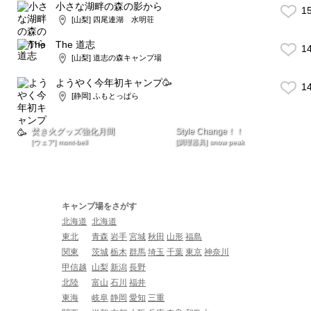
小さな湖畔の森の影から
1
[山梨] 四尾連湖 水明荘
The 道志
1
[山梨] 道志の森キャンプ場
ようやく今年初キャンプ🥳
1
[静岡] ふもとっぱら
焚き火グッズ強化月間
Style Change！！
[ウェア] mont-bell
[調理器具] snow peak
キャンプ場をさがす
北海道
北海道
東北
青森
岩手
宮城
秋田
山形
福島
関東
茨城
栃木
群馬
埼玉
千葉
東京
神奈川
甲信越
山梨
新潟
長野
北陸
富山
石川
福井
東海
岐阜
静岡
愛知
三重