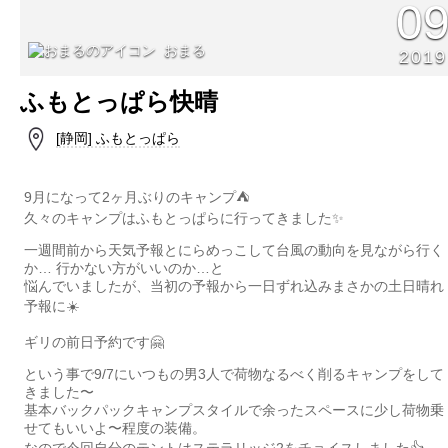
0
おまる
2019
ふもとっぱら快晴
[静岡] ふもとっぱら
9月になって2ヶ月ぶりのキャンプ⛺️
久々のキャンプはふもとっぱらに行ってきました✨
一週間前から天気予報とにらめっこして台風の動向を見ながら行く
か… 行かない方がいいのか…と
悩んでいましたが、当初の予報から一日ずれ込みまさかの土日晴れ
予報に☀️
ギリの前日予約です🤗
という事で9/7にいつもの男3人で荷物なるべく削るキャンプをして
きました〜
基本バックパックキャンプスタイルで余ったスペースに少し荷物乗
せてもいいよ〜程度の装備。
なので今回自分のテントはステラリッジ2をチョイスしました👍