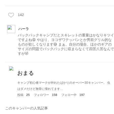
142
ハーラ
バックパックキャンプだとスキレットの重量はかなりキツイ
ですよね😩 やはり、ヨコザワテッパンとか男前グリル的な
ものが欲しくなります😅 まぁ、自分の場合、ほかのギアの
サイズの問題でバックパックに収まらなくて四苦八苦なんで
すが🤣
おまる
キャンプ初心者マークが外れたばかりのオーバー30キャンパー。 虫
はダメだけど無骨に憧れてます…
投稿
25
フォロワー
158
フォロー中
197
このキャンパーの人気記事