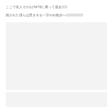
ここで友人その1がMTBに乗って逃走🚴🏻‍♂️
残された僕らは焚き火を一旦やめ散歩へ🚶🏻‍♂️🚶🏼‍♂️🚶🏽‍♂️