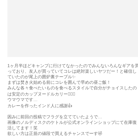
1ヶ月半ほどキャンプに行けてなかったのでみんないろんなギアを
っており、友人が買っていてコレは絶対楽しいヤツだー！と確信し
ていたのが尾上の囲炉裏テーブル✨
まずは焚き火始める前にコレを囲んで早めの昼ご飯！
みんな各々食べたいものを食べるスタイルで自分がチョイスしたの
は安定のカップヌードルカリー👳🏾‍♂️
ウマウマです…
カレーを作ったインド人に感謝👍
因みに前回の投稿でフラグを立てていたようで…
画像のノルディスクのケトルが公式オンラインショップにて在庫復
活してます！笑
欲しい方は正規の値段で買えるチャンスでーす🤣