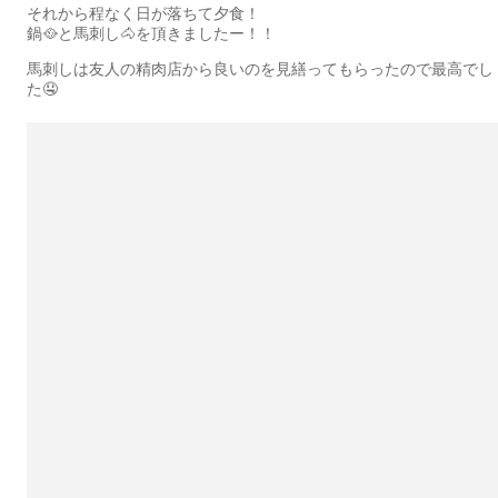
それから程なく日が落ちて夕食！
鍋🥘と馬刺し🐴を頂きましたー！！
馬刺しは友人の精肉店から良いのを見繕ってもらったので最高でし
た🤤