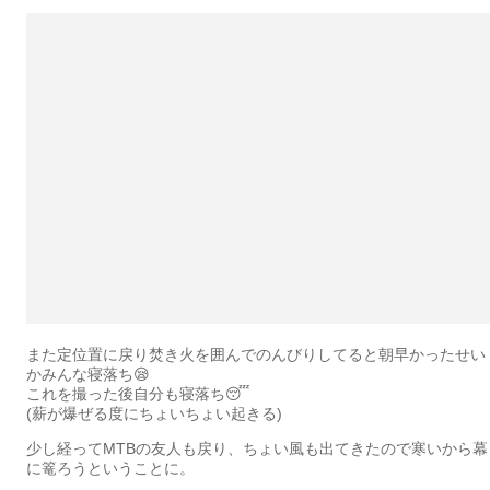
また定位置に戻り焚き火を囲んでのんびりしてると朝早かったせい
かみんな寝落ち😪
これを撮った後自分も寝落ち😴
(薪が爆ぜる度にちょいちょい起きる)
少し経ってMTBの友人も戻り、ちょい風も出てきたので寒いから幕
に篭ろうということに。