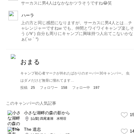
サーカスに男4人はなかなかツラそうですね😂笑
ハーラ
上の方と同じ感想になりますが、サーカスに男4人とは…チ
ャレンジャーですねw でも、仲間とワイワイキャンプ楽しそ
う (ﾉ∀`) 自分も周りにキャンプに興味持つ人出てこないかな
ぁ(´ω｀*)
おまる
キャンプ初心者マークが外れたばかりのオーバー30キャンパー。 虫
はダメだけど無骨に憧れてます…
投稿
25
フォロワー
158
フォロー中
197
このキャンパーの人気記事
小さな湖畔の森の影から
1
[山梨] 四尾連湖 水明荘
The 道志
1