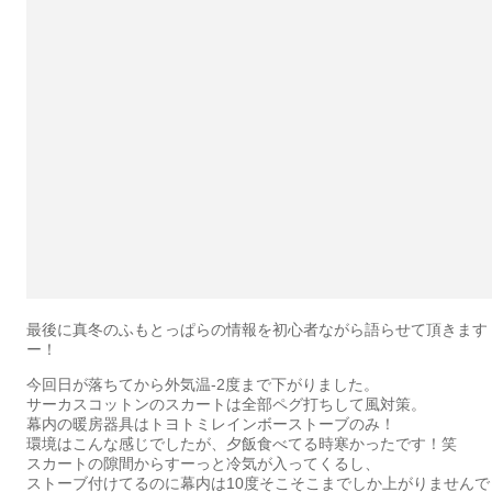
最後に真冬のふもとっぱらの情報を初心者ながら語らせて頂きます
ー！
今回日が落ちてから外気温-2度まで下がりました。
サーカスコットンのスカートは全部ペグ打ちして風対策。
幕内の暖房器具はトヨトミレインボーストーブのみ！
環境はこんな感じでしたが、夕飯食べてる時寒かったです！笑
スカートの隙間からすーっと冷気が入ってくるし、
ストーブ付けてるのに幕内は10度そこそこまでしか上がりませんで