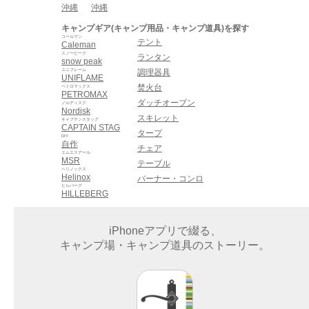
沖縄
沖縄
キャンプギア(キャンプ用品・キャンプ道具)を探す
コールマン
テント
Caleman
スノーピーク
ランタン
snow peak
ユニフレーム
調理器具
UNIFLAME
焚火台
ペトロマックス
PETROMAX
ダッチオーブン
ノルディスク
Nordisk
スキレット
キャプテンスタッグ
CAPTAIN STAG
タープ
DIY
自作
チェア
エムエスアール
MSR
テーブル
ヘリノックス
Helinox
バーナー・コンロ
ヒルバーグ
HILLEBERG
iPhoneアプリで綴る、
キャンプ場・キャンプ道具のストーリー。