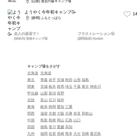
[山梨] 道志の森キャンプ場
ようやく今年初キャンプ🥳
1
[静岡] ふもとっぱら
友人の新幕で！
フラストレーション😤
[神奈川] 青根キャンプ場
[調理器具] Nordisk
キャンプ場をさがす
北海道
北海道
東北
青森
岩手
宮城
秋田
山形
福島
関東
茨城
栃木
群馬
埼玉
千葉
東京
神奈川
甲信越
山梨
新潟
長野
北陸
富山
石川
福井
東海
岐阜
静岡
愛知
三重
関西
滋賀
京都
大阪
兵庫
奈良
和歌山
中国
鳥取
島根
岡山
広島
山口
四国
徳島
香川
愛媛
高知
九州
福岡
佐賀
長崎
熊本
大分
宮崎
鹿児島