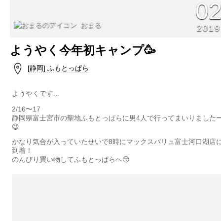
0
おまる
2019
ようやく今年初キャンプ🥳
[静岡] ふもとっぱら
ようやくです…
2/16〜17
静岡県富士宮市の聖地ふもとっぱらに男4人で行ってまいりました
😆
かなり気合が入っていたせいで8時にマックスバリュ富士河口湖店
到着！
のんびり買い物してふもとっぱらへ😙