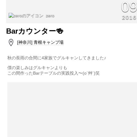
0
zero
2016
Barカウンター🍻
[神奈川] 青根キャンプ場
秋の長雨の合間に4家族でグルキャンしてきました♪
僕の楽しみはグルキャンよりも
この間作ったBarテーブルの実践投入〜(o´艸`)笑