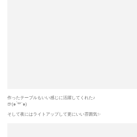
作ったテーブルもいい感じに活躍してくれた♪
🍺(๑ ́ᄇ`๑)
そして夜にはライトアップして更にいい雰囲気✨