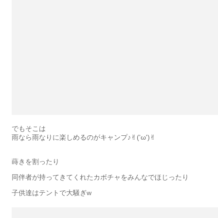
でもそこは
雨なら雨なりに楽しめるのがキャンプ♪✌︎('ω')✌︎
蒔きを割ったり
同伴者が持ってきてくれたカボチャをみんなでほじったり
子供達はテントで大騒ぎw