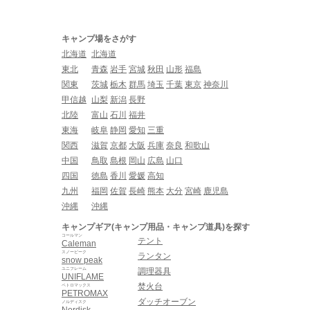
キャンプ場をさがす
北海道
北海道
東北
青森
岩手
宮城
秋田
山形
福島
関東
茨城
栃木
群馬
埼玉
千葉
東京
神奈川
甲信越
山梨
新潟
長野
北陸
富山
石川
福井
東海
岐阜
静岡
愛知
三重
関西
滋賀
京都
大阪
兵庫
奈良
和歌山
中国
鳥取
島根
岡山
広島
山口
四国
徳島
香川
愛媛
高知
九州
福岡
佐賀
長崎
熊本
大分
宮崎
鹿児島
沖縄
沖縄
キャンプギア(キャンプ用品・キャンプ道具)を探す
コールマン
テント
Caleman
スノーピーク
ランタン
snow peak
ユニフレーム
調理器具
UNIFLAME
焚火台
ペトロマックス
PETROMAX
ダッチオーブン
ノルディスク
Nordisk