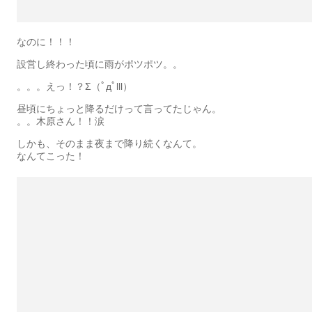
なのに！！！
設営し終わった頃に雨がポツポツ。。
。。。えっ！？Σ（ﾟдﾟlll）
昼頃にちょっと降るだけって言ってたじゃん。
。。木原さん！！涙
しかも、そのまま夜まで降り続くなんて。
なんてこった！