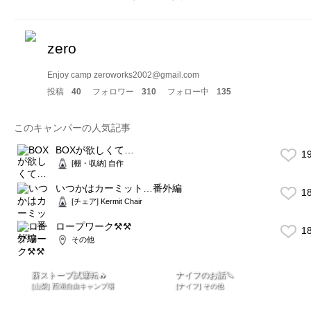
zero
Enjoy camp zeroworks2002@gmail.com
投稿
40
フォロワー
310
フォロー中
135
このキャンパーの人気記事
BOXが欲しくて…
1
[棚・収納] 自作
いつかはカーミット…番外編
1
[チェア] Kermit Chair
ロープワーク⚒⚒
1
その他
薪ストーブ試運転🔥
ナイフのお話🔪
[山梨] 西湖自由キャンプ場
[ナイフ] その他