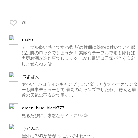
76
mako
テーブル良い感じですね😊 脚の片側に斜めに付いている部
品は脚のロックでしょうか？ 素敵なテーブルで雨も降れば
尚更お酒が進む事でしょう☺️ しかし最近は天気が全く安定
しませんねぇ😓
つよぽん
ヤバい‼️ ハロウィンキャンプすごい楽しそう✨ バーカウンタ
ーも無事デビューして 最高のキャンプでしたね。 ほんと最
近の天気は不安定で困る…
green_blue_black777
見るたびに、素敵なサイトに‼️✨😍
うどんこ
屋外にBARが😳😳 すごいですね〜〜。