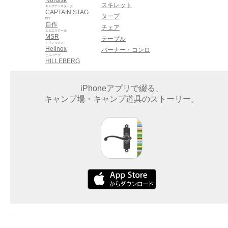
スキレット
キャプテンスタッグ
CAPTAIN STAG
タープ
DIY
自作
チェア
エムエスアール
MSR
テーブル
ヘリノックス
Helinox
バーナー・コンロ
ヒルバーグ
HILLEBERG
iPhoneアプリで綴る、
キャンプ場・キャンプ道具のストーリー。