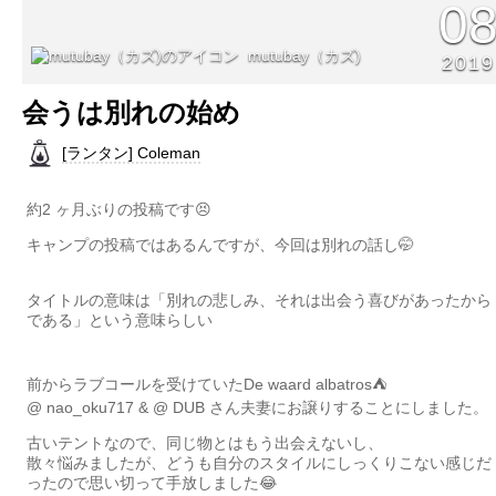
0
mutubay（カズ)
2019
会うは別れの始め
[ランタン] Coleman
約2 ヶ月ぶりの投稿です😣
キャンプの投稿ではあるんですが、今回は別れの話し🤭
タイトルの意味は「別れの悲しみ、それは出会う喜びがあったから
である」という意味らしい
前からラブコールを受けていたDe waard albatros⛺️
@ nao_oku717 & @ DUB さん夫妻にお譲りすることにしました。
古いテントなので、同じ物とはもう出会えないし、
散々悩みましたが、どうも自分のスタイルにしっくりこない感じだ
ったので思い切って手放しました😂