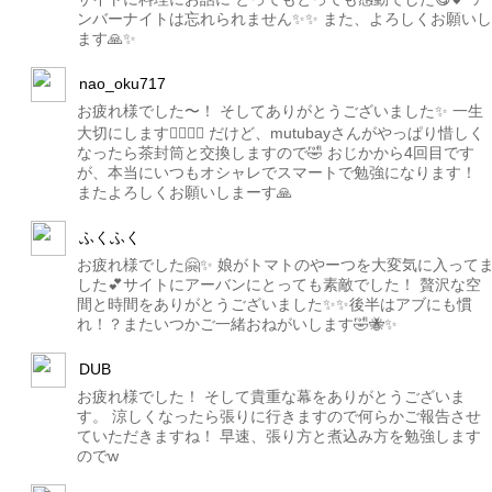
ンバーナイトは忘れられません✨✨ また、よろしくお願いし
ます🙏✨
nao_oku717
お疲れ様でした〜！ そしてありがとうございました✨ 一生
大切にします🙇‍♀️🙇‍♀️ だけど、mutubayさんがやっぱり惜しく
なったら茶封筒と交換しますので🤣 おじかから4回目です
が、本当にいつもオシャレでスマートで勉強になります！
またよろしくお願いしまーす🙏
ふくふく
お疲れ様でした🤗✨ 娘がトマトのやーつを大変気に入って
した💕サイトにアーバンにとっても素敵でした！ 贅沢な空
間と時間をありがとうございました✨✨後半はアブにも慣
れ！？またいつかご一緒おねがいします🤣🐝✨
DUB
お疲れ様でした！ そして貴重な幕をありがとうございま
す。 涼しくなったら張りに行きますので何らかご報告させ
ていただきますね！ 早速、張り方と煮込み方を勉強します
のでw