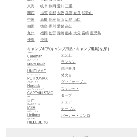
東海
岐阜
静岡
愛知
三重
関西
滋賀
京都
大阪
兵庫
奈良
和歌山
中国
鳥取
島根
岡山
広島
山口
四国
徳島
香川
愛媛
高知
九州
福岡
佐賀
長崎
熊本
大分
宮崎
鹿児島
沖縄
沖縄
キャンプギア(キャンプ用品・キャンプ道具)を探す
コールマン
テント
Caleman
スノーピーク
ランタン
snow peak
ユニフレーム
調理器具
UNIFLAME
焚火台
ペトロマックス
PETROMAX
ダッチオーブン
ノルディスク
Nordisk
スキレット
キャプテンスタッグ
CAPTAIN STAG
タープ
DIY
自作
チェア
エムエスアール
MSR
テーブル
ヘリノックス
Helinox
バーナー・コンロ
ヒルバーグ
HILLEBERG