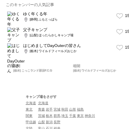
このキャンパーの人気記事
ゆく年くる年
1
[静岡] ふもとっぱら
父子キャンプ
1
[山梨] ほったらかしキャンプ場
はじめましてDayOuterの皆さん
1
[栃木] ワイルドフィールズおじか
林間
暗闇
[栃木] こっこランド那須F.C.G
[栃木] ワイルドフィールズおじか
キャンプ場をさがす
北海道
北海道
東北
青森
岩手
宮城
秋田
山形
福島
関東
茨城
栃木
群馬
埼玉
千葉
東京
神奈川
甲信越
山梨
新潟
長野
北陸
富山
石川
福井