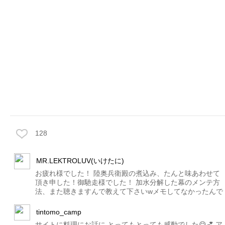
128
MR.LEKTROLUV(いけたに)
お疲れ様でした！ 陸奥兵衛殿の煮込み、たんと味あわせて
頂き申した！御馳走様でした！ 加水分解した幕のメンテ方
法、また聴きますんで教えて下さいwメモしてなかったんで
tintomo_camp
サイトに料理にお話に とってもとっても感動でした😋💕 ア