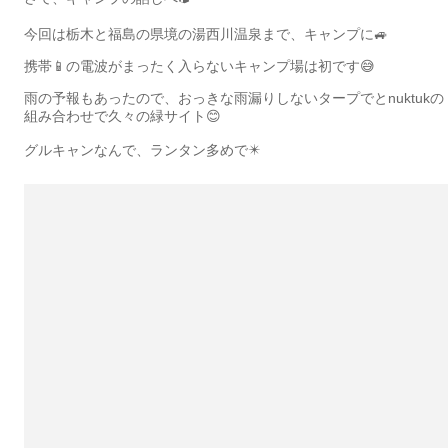
今回は栃木と福島の県境の湯西川温泉まで、キャンプに🚙
携帯📱の電波がまったく入らないキャンプ場は初です😅
雨の予報もあったので、おっきな雨漏りしないタープでとnuktukの
組み合わせで久々の緑サイト😊
グルキャンなんで、ランタン多めで✴️