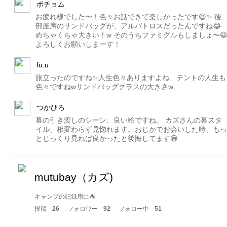
ポチョム
お疲れ様でした〜！色々お話できて楽しかったです😆✨ 後
部座席のサンドバッグが、アルバトロスだったんですね😂
めちゃくちゃ大きい！w そのうちファミグルもしましょ〜
よろしくお願いしまーす！
fu.u
旅立ったのですね✨人生色々ありますよね、テントの人生も
色々ですねwサンドバッグクラスの大きさw
つかひろ
幕の引き渡しのシーン、良い絵ですね。 カズさんの幕スタ
イル、相変わらず見惚れます。おじかでお会いした時、もっ
とじっくり見れば良かったと後悔してます😅
mutubay（カズ)
キャンプの記録用に⛺️
投稿
26
フォロワー
92
フォロー中
51