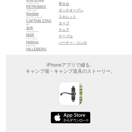
焚火台
ペトロマックス
PETROMAX
ダッチオーブン
ノルディスク
Nordisk
スキレット
キャプテンスタッグ
CAPTAIN STAG
タープ
DIY
自作
チェア
エムエスアール
MSR
テーブル
ヘリノックス
Helinox
バーナー・コンロ
ヒルバーグ
HILLEBERG
iPhoneアプリで綴る、
キャンプ場・キャンプ道具のストーリー。