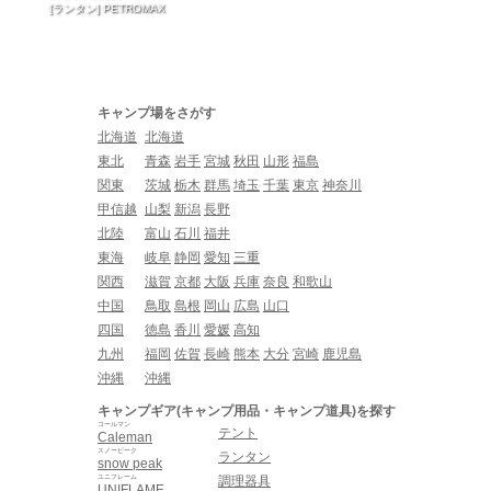
[ランタン] PETROMAX
キャンプ場をさがす
北海道
北海道
東北
青森
岩手
宮城
秋田
山形
福島
関東
茨城
栃木
群馬
埼玉
千葉
東京
神奈川
甲信越
山梨
新潟
長野
北陸
富山
石川
福井
東海
岐阜
静岡
愛知
三重
関西
滋賀
京都
大阪
兵庫
奈良
和歌山
中国
鳥取
島根
岡山
広島
山口
四国
徳島
香川
愛媛
高知
九州
福岡
佐賀
長崎
熊本
大分
宮崎
鹿児島
沖縄
沖縄
キャンプギア(キャンプ用品・キャンプ道具)を探す
コールマン
テント
Caleman
スノーピーク
ランタン
snow peak
ユニフレーム
調理器具
UNIFLAME