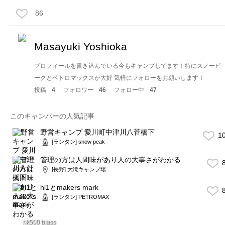
86
Masayuki Yoshioka
プロフィールを書き込んでいる今もキャンプしてます！特にスノーピ
ークとペトロマックスが大好 気軽にフォローをお願いします！
投稿
4
フォロワー
46
フォロー中
47
このキャンパーの人気記事
野営キャンプ 愛川町中津川八菅橋下
1
[ランタン] snow peak
管理の方は人間味があり人の大事さがわかる
8
[長野] 大滝キャンプ場
hl1とmakers mark
8
[ランタン] PETROMAX
hk500 blass