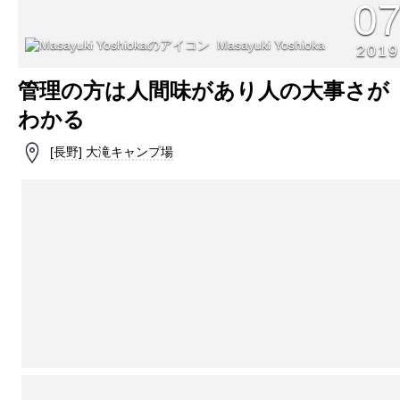
0
Masayuki Yoshioka
2019
管理の方は人間味があり人の大事さが
わかる
[長野] 大滝キャンプ場