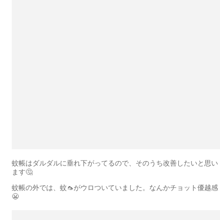
蚊帳はダルダルに垂れ下がってるので、そのうち改善したいと思い
ます🤔
蚊帳の外では、蚊🦟がウロついていました。なんかチョット優越感
😬