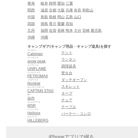
東海
岐阜
静岡
愛知
三重
関西
滋賀
京都
大阪
兵庫
奈良
和歌山
中国
鳥取
島根
岡山
広島
山口
四国
徳島
香川
愛媛
高知
九州
福岡
佐賀
長崎
熊本
大分
宮崎
鹿児島
沖縄
沖縄
キャンプギア(キャンプ用品・キャンプ道具)を探す
コールマン
テント
Caleman
スノーピーク
ランタン
snow peak
ユニフレーム
調理器具
UNIFLAME
焚火台
ペトロマックス
PETROMAX
ダッチオーブン
ノルディスク
Nordisk
スキレット
キャプテンスタッグ
CAPTAIN STAG
タープ
DIY
自作
チェア
エムエスアール
MSR
テーブル
ヘリノックス
Helinox
バーナー・コンロ
ヒルバーグ
HILLEBERG
iPhoneアプリで綴る、