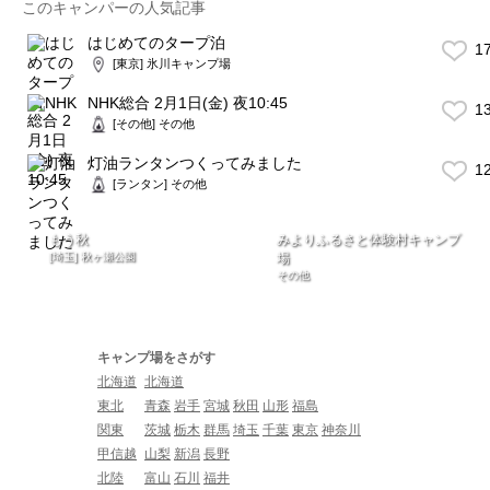
このキャンパーの人気記事
はじめてのタープ泊
1
[東京] 氷川キャンプ場
NHK総合 2月1日(金) 夜10:45
1
[その他] その他
灯油ランタンつくってみました
1
[ランタン] その他
もう秋
みよりふるさと体験村キャンプ
[埼玉] 秋ヶ瀬公園
場
その他
キャンプ場をさがす
北海道
北海道
東北
青森
岩手
宮城
秋田
山形
福島
関東
茨城
栃木
群馬
埼玉
千葉
東京
神奈川
甲信越
山梨
新潟
長野
北陸
富山
石川
福井