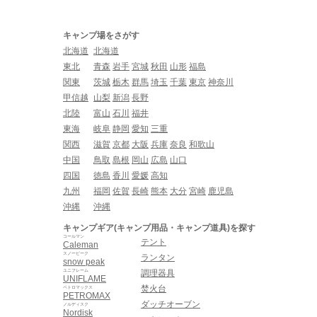
キャンプ場をさがす
北海道
北海道
東北
青森
岩手
宮城
秋田
山形
福島
関東
茨城
栃木
群馬
埼玉
千葉
東京
神奈川
甲信越
山梨
新潟
長野
北陸
富山
石川
福井
東海
岐阜
静岡
愛知
三重
関西
滋賀
京都
大阪
兵庫
奈良
和歌山
中国
鳥取
島根
岡山
広島
山口
四国
徳島
香川
愛媛
高知
九州
福岡
佐賀
長崎
熊本
大分
宮崎
鹿児島
沖縄
沖縄
キャンプギア(キャンプ用品・キャンプ道具)を探す
コールマン
テント
Caleman
スノーピーク
ランタン
snow peak
ユニフレーム
調理器具
UNIFLAME
焚火台
ペトロマックス
PETROMAX
ダッチオーブン
ノルディスク
Nordisk