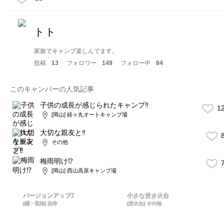
トト
家族でキャンプ楽しんでます。
投稿
13
フォロワー
149
フォロー中
84
このキャンパーの人気記事
子供の成長が感じられたキャンプ‼️
1
[岡山] 経ヶ丸オートキャンプ場
大切な親友と‼️
8
その他
梅雨明け⁉️
7
[岡山] 西山高原キャンプ場
バージョンアップ⤴️
小さな焚き火台
[棚・収納] 自作
[焚火台] その他