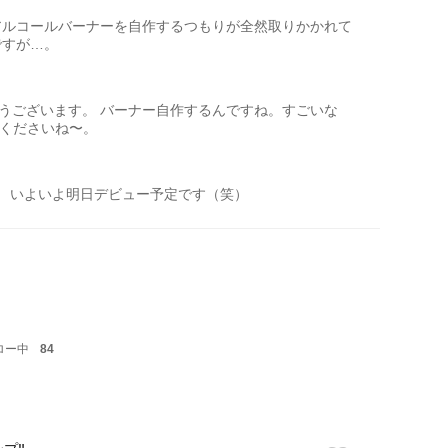
アルコールバーナーを自作するつもりが全然取りかかれて
ですが…。
がとうございます。 バーナー自作するんですね。すごいな
てくださいね〜。
！ いよいよ明日デビュー予定です（笑）
ロー中
84