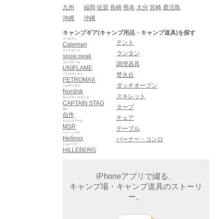
九州
福岡
佐賀
長崎
熊本
大分
宮崎
鹿児島
沖縄
沖縄
キャンプギア(キャンプ用品・キャンプ道具)を探す
コールマン
テント
Caleman
スノーピーク
ランタン
snow peak
ユニフレーム
調理器具
UNIFLAME
焚火台
ペトロマックス
PETROMAX
ダッチオーブン
ノルディスク
Nordisk
スキレット
キャプテンスタッグ
CAPTAIN STAG
タープ
DIY
自作
チェア
エムエスアール
MSR
テーブル
ヘリノックス
Helinox
バーナー・コンロ
ヒルバーグ
HILLEBERG
iPhoneアプリで綴る、
キャンプ場・キャンプ道具のストーリ
ー。