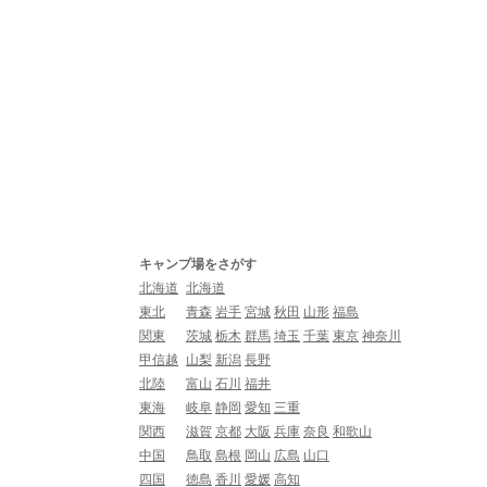
キャンプ場をさがす
北海道
北海道
東北
青森
岩手
宮城
秋田
山形
福島
関東
茨城
栃木
群馬
埼玉
千葉
東京
神奈川
甲信越
山梨
新潟
長野
北陸
富山
石川
福井
東海
岐阜
静岡
愛知
三重
関西
滋賀
京都
大阪
兵庫
奈良
和歌山
中国
鳥取
島根
岡山
広島
山口
四国
徳島
香川
愛媛
高知