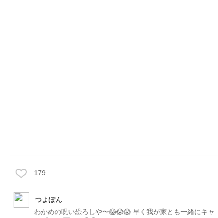
179
つよぽん
わかめの呪い恐ろしや〜😱😱😱 早く我が家とも一緒にキャ