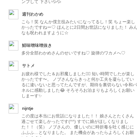
ンプして 下さい💦💦
週刊わかめ
こら！笑 なんか僕主役みたいになってるし！笑 ちょー楽し
かったですねー♡ ほんとに2日間お世話になりました！ み
なも呪われますように☆
鯖味噌味噌抜き
多分全部わかめさんのせいですね♡ 旋律のワカメへ♡
サトメ
お疲れ様でした＆お邪魔しました🙇‍♀️ 短い時間でしたが楽し
かったです〜。 ノブさんならきっと何か工夫を凝らしてい
るに違いないと思ってたんですが、期待を裏切らない令和パ
ネルに感動しました😂 そろそろお泊まりもよろしくお願い
しまーす✨
nijntje
この度は本当にお世話になりました！！ 娘さんとたくさん
過ごせて楽しかったです(^^) すでに娘がほしくなりまし
た！！（笑） ノブさんの、優しいのに時折毒を吐く感じに
ふふふ…となりました。 また機会があったらよろしくお願