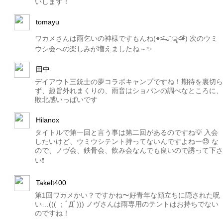
いします！
tomayu
ワカメさんは雨乞いの神様ですもんね(⌯˃̶᷄ ᴗ̂ ॣ˂̶᷄⌯ั) 次のウミ
ウシ会への楽しみが増えましたね～✨
田中
デイアウト三銃士の夢コラボキャンプですね！期待を裏切ら
ず、趣旨外れまくりの、雨音はショパンの調べなところに、
敗北感いっぱいです
Hilanox
タイトルで第一回と言う事は第二回があるのですね💡 入会
したいけど、ウミウシテント持ってないんですよねー😓 な
ので、ノヴ会、鉄骨会、飲み会なんでも良いので誘って下さ
い❗️
Takelt400
第1回ワカメかい？ですかね〜好青年な顔立ちに隠された呪
い…((( ；ﾟДﾟ))) ノヴさんは雨専用のテントはお持ちでない
のですね！