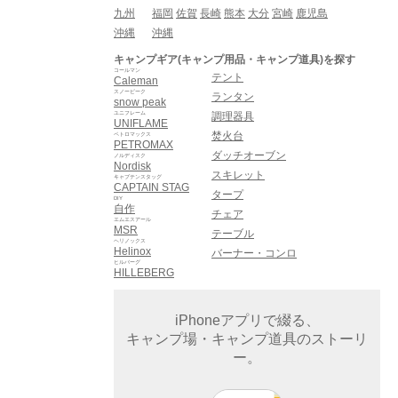
九州
福岡
佐賀
長崎
熊本
大分
宮崎
鹿児島
沖縄
沖縄
キャンプギア(キャンプ用品・キャンプ道具)を探す
コールマン
テント
Caleman
スノーピーク
ランタン
snow peak
ユニフレーム
調理器具
UNIFLAME
焚火台
ペトロマックス
PETROMAX
ダッチオーブン
ノルディスク
Nordisk
スキレット
キャプテンスタッグ
CAPTAIN STAG
タープ
DIY
自作
チェア
エムエスアール
MSR
テーブル
ヘリノックス
Helinox
バーナー・コンロ
ヒルバーグ
HILLEBERG
iPhoneアプリで綴る、
キャンプ場・キャンプ道具のストーリ
ー。