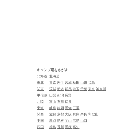
キャンプ場をさがす
北海道
北海道
東北
青森
岩手
宮城
秋田
山形
福島
関東
茨城
栃木
群馬
埼玉
千葉
東京
神奈川
甲信越
山梨
新潟
長野
北陸
富山
石川
福井
東海
岐阜
静岡
愛知
三重
関西
滋賀
京都
大阪
兵庫
奈良
和歌山
中国
鳥取
島根
岡山
広島
山口
四国
徳島
香川
愛媛
高知