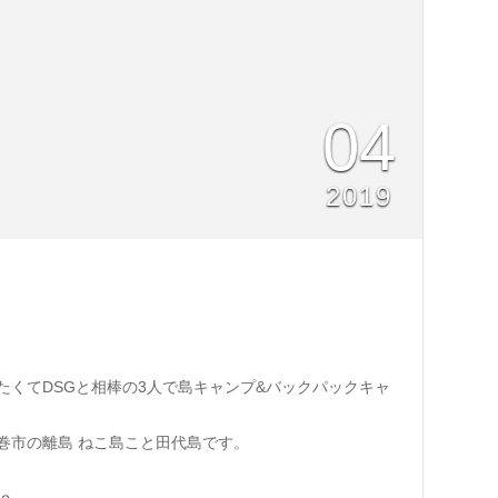
04
2019
たくてDSGと相棒の3人で島キャンプ&バックパックキャ
巻市の離島 ねこ島こと田代島です。