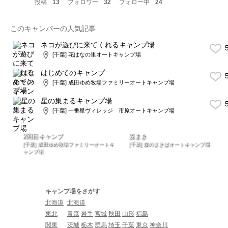
投稿
13
フォロワー
32
フォロー中
24
このキャンパーの人気記事
ネコが遊びに来てくれるキャンプ場
5
[千葉] 花はなの里オートキャンプ場
はじめてのキャンプ
5
[千葉] 成田ゆめ牧場ファミリーオートキャンプ場
星の集まるキャンプ場
5
[千葉] 一番星ヴィレッジ 市原オートキャンプ場
2回目キャンプ
森まき
[千葉] 成田ゆめ牧場ファミリーオートキ
[千葉] 森のまきばオートキャンプ場
ャンプ場
キャンプ場をさがす
北海道
北海道
東北
青森
岩手
宮城
秋田
山形
福島
関東
茨城
栃木
群馬
埼玉
千葉
東京
神奈川