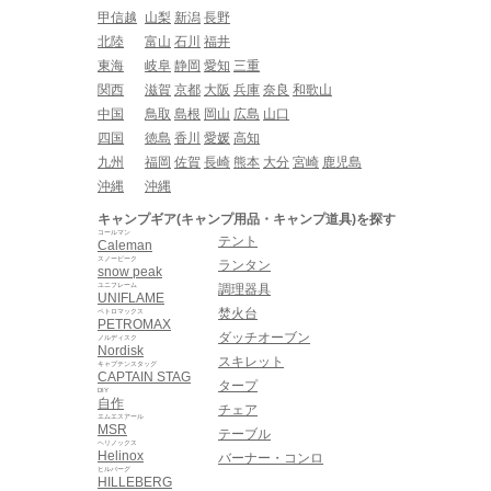
甲信越
山梨
新潟
長野
北陸
富山
石川
福井
東海
岐阜
静岡
愛知
三重
関西
滋賀
京都
大阪
兵庫
奈良
和歌山
中国
鳥取
島根
岡山
広島
山口
四国
徳島
香川
愛媛
高知
九州
福岡
佐賀
長崎
熊本
大分
宮崎
鹿児島
沖縄
沖縄
キャンプギア(キャンプ用品・キャンプ道具)を探す
コールマン
テント
Caleman
スノーピーク
ランタン
snow peak
ユニフレーム
調理器具
UNIFLAME
焚火台
ペトロマックス
PETROMAX
ダッチオーブン
ノルディスク
Nordisk
スキレット
キャプテンスタッグ
CAPTAIN STAG
タープ
DIY
自作
チェア
エムエスアール
MSR
テーブル
ヘリノックス
Helinox
バーナー・コンロ
ヒルバーグ
HILLEBERG