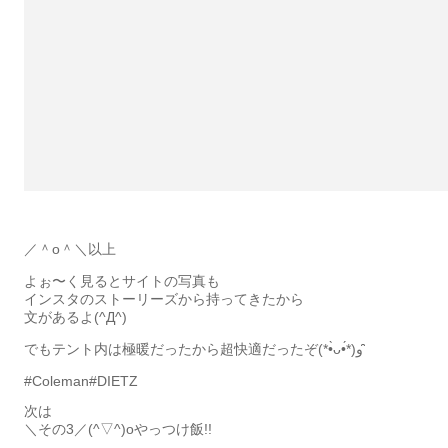
／＾o＾＼以上
よぉ〜く見るとサイトの写真も
インスタのストーリーズから持ってきたから
文があるよ(^Д^)
でもテント内は極暖だったから超快適だったぞ(*•̀ᴗ•́*)و ̑̑
#Coleman#DIETZ
次は
＼その3／(^▽^)oやっつけ飯!!