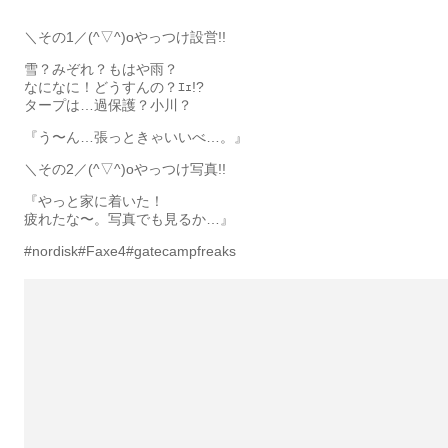
＼その1／(^▽^)oやっつけ設営!!
雪？みぞれ？もはや雨？
なになに！どうすんの？ｴｪ!?
タープは…過保護？小川？
『う〜ん…張っときゃいいべ…。』
＼その2／(^▽^)oやっつけ写真!!
『やっと家に着いた！
疲れたな〜。写真でも見るか…』
#nordisk#Faxe4#gatecampfreaks