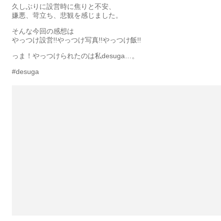
久しぶりに設営時に焦りと不安、
嫌悪、苛立ち、悲観を感じました。
そんな今回の感想は
やっつけ設営!!やっつけ写真!!やっつけ飯!!
っま！やっつけられたのは私desuga…。
#desuga