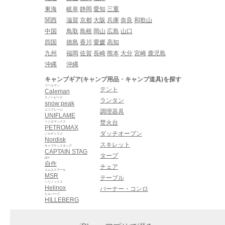
東海
岐阜
静岡
愛知
三重
関西
滋賀
京都
大阪
兵庫
奈良
和歌山
中国
鳥取
島根
岡山
広島
山口
四国
徳島
香川
愛媛
高知
九州
福岡
佐賀
長崎
熊本
大分
宮崎
鹿児島
沖縄
沖縄
キャンプギア(キャンプ用品・キャンプ道具)を探す
コールマン
テント
Caleman
スノーピーク
ランタン
snow peak
ユニフレーム
調理器具
UNIFLAME
焚火台
ペトロマックス
PETROMAX
ダッチオーブン
ノルディスク
Nordisk
スキレット
キャプテンスタッグ
CAPTAIN STAG
タープ
DIY
自作
チェア
エムエスアール
MSR
テーブル
ヘリノックス
Helinox
バーナー・コンロ
ヒルバーグ
HILLEBERG