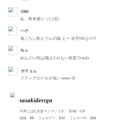
OMI
あ、再来週だった(笑)
ハナ
鬼ごろし飲んでんの😱 えー 岩手NGなの⁈
fu.u
めんどい時は飛ばされない程度でok👍
ポチョム
フラッグのクセが強い www 🤣
𝒔𝒂𝒔𝒂𝒌𝒊𝒅𝒆𝒔𝒗𝒈𝒂
牛丼には紅生姜マシマシです。 宮城/ ♂/28
投稿
94
フォロワー
233
フォロー中
156