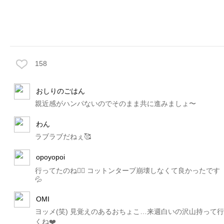
158
おしりのごはん
親近感がハンパないのでそのまま共に進みましょ〜
わん
ラブラブだねぇ🥰
opoyopoi
行ってたのね👍🏼 コットンタープ崩壊しなくて良かったです
💦
OMI
ヨッメ(笑) 見覚えのあるおちょこ…来週白いの沢山持って行
くね❤️