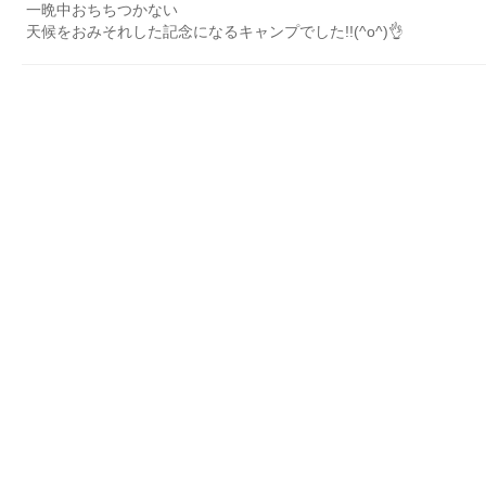
一晩中おちちつかない
天候をおみそれした記念になるキャンプでした!!(^o^)👌