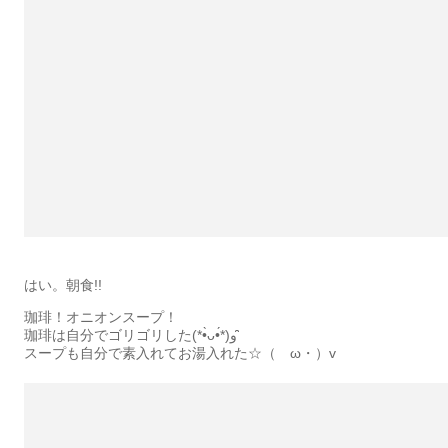
はい。朝食!!
珈琲！オニオンスープ！
珈琲は自分でゴリゴリした(*•̀ᴗ•́*)و ̑̑
スープも自分で素入れてお湯入れた☆（ゝω・）v