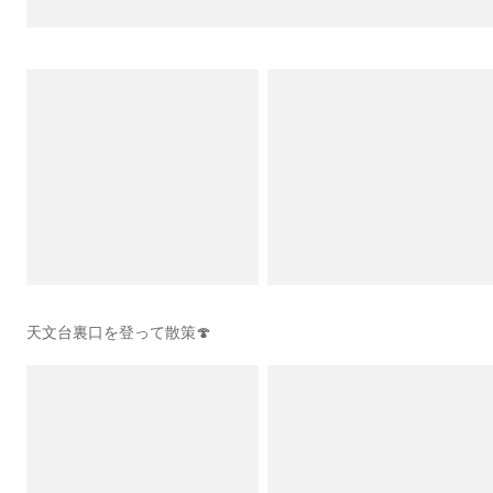
天文台裏口を登って散策🍄