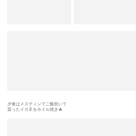
夕食はメスティンでご飯炊いて
貰ったイカ🦑をホイル焼き🔥