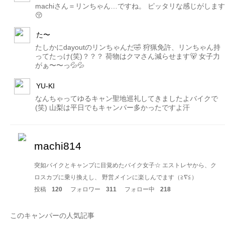
machiさん＝リンちゃん…ですね。 ピッタリな感じがします
😚
た〜
たしかにdayoutのリンちゃんだ🤣 狩猟免許、リンちゃん持
ってたっけ(笑)？？？ 荷物はクマさん減らせます🐻 女子力
がぁ〜〜っ💦💦
YU-KI
なんちゃってゆるキャン聖地巡礼してきましたよバイクで
(笑) 山梨は平日でもキャンパー多かったですよ汗
machi814
突如バイクとキャンプに目覚めたバイク女子☆ エストレヤから、ク
ロスカブに乗り換えし、 野営メインに楽しんでます（≧∇≦）
投稿
120
フォロワー
311
フォロー中
218
このキャンパーの人気記事