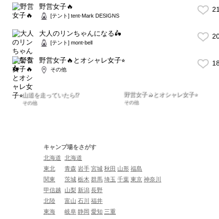
野営女子🔥
2
[テント] tent-Mark DESIGNS
大人のリンちゃんになる🛵
2
[テント] mont-bell
野営女子🔥とオシャレ女子⭐︎
1
その他
野営女子🔥とオシャレ女子⭐︎
山道を走っていたら⁉️
その他
その他
キャンプ場をさがす
北海道
北海道
東北
青森
岩手
宮城
秋田
山形
福島
関東
茨城
栃木
群馬
埼玉
千葉
東京
神奈川
甲信越
山梨
新潟
長野
北陸
富山
石川
福井
東海
岐阜
静岡
愛知
三重