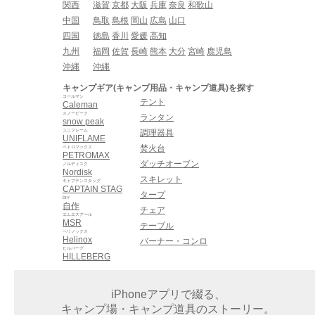
関西
滋賀
京都
大阪
兵庫
奈良
和歌山
中国
鳥取
島根
岡山
広島
山口
四国
徳島
香川
愛媛
高知
九州
福岡
佐賀
長崎
熊本
大分
宮崎
鹿児島
沖縄
沖縄
キャンプギア(キャンプ用品・キャンプ道具)を探す
コールマン
テント
Caleman
スノーピーク
ランタン
snow peak
ユニフレーム
調理器具
UNIFLAME
焚火台
ペトロマックス
PETROMAX
ダッチオーブン
ノルディスク
Nordisk
スキレット
キャプテンスタッグ
CAPTAIN STAG
タープ
DIY
自作
チェア
エムエスアール
MSR
テーブル
ヘリノックス
Helinox
バーナー・コンロ
ヒルバーグ
HILLEBERG
iPhoneアプリで綴る、
キャンプ場・キャンプ道具のストーリー。