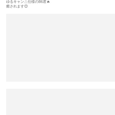
ゆるキャン△仕様のB6君🔥
癒されます😊