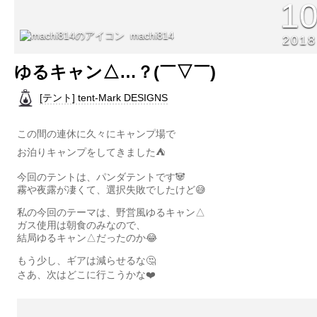
1
machi814
2018
ゆるキャン△…？(￣▽￣)
[テント] tent-Mark DESIGNS
この間の連休に久々にキャンプ場で
お泊りキャンプをしてきました⛺️
今回のテントは、パンダテントです🐼
霧や夜露が凄くて、選択失敗でしたけど😅
私の今回のテーマは、野営風ゆるキャン△
ガス使用は朝食のみなので、
結局ゆるキャン△だったのか😂
もう少し、ギアは減らせるな🤔
さあ、次はどこに行こうかな❤️