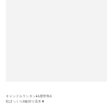
キャンドルランタン🕯&鹿🦌角&
松ぼっくり&輪切り流木🌲