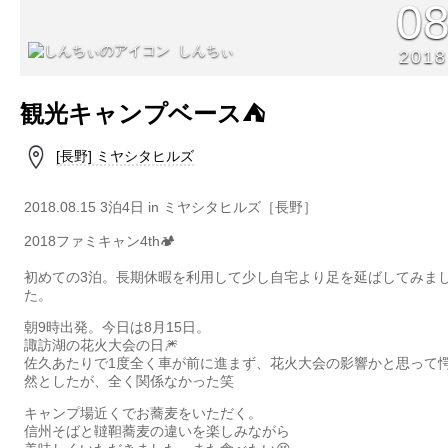
0
しんちぃ
2018
観光キャンプベース⛺️
[長野] ミヤシタヒルズ
2018.08.15 3泊4日 in ミヤシタヒルズ［長野］
2018ファミキャン4th🏕
初めての3泊。長期休暇を利用して少し自宅より足を延ばしてみま
た。
朝9時出発。今日は8月15日。
諏訪湖の花火大会の日🎆
佐久あたりで1度全く車が前に進まず、花火大会の影響かと思って
然としたが、全く関係なかった笑
キャンプ場近くでお蕎麦をいただく。
信州そばと韃靼蕎麦の違いを楽しみながら