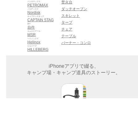
焚火台
ペトロマックス
PETROMAX
ダッチオーブン
ノルディスク
Nordisk
スキレット
キャプテンスタッグ
CAPTAIN STAG
タープ
DIY
自作
チェア
エムエスアール
MSR
テーブル
ヘリノックス
Helinox
バーナー・コンロ
ヒルバーグ
HILLEBERG
iPhoneアプリで綴る、
キャンプ場・キャンプ道具のストーリー。