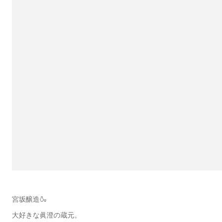
宮坂醸造🍶
大好きな眞澄の蔵元。