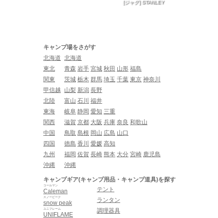
[ジャグ] STANLEY
キャンプ場をさがす
北海道
北海道
東北
青森
岩手
宮城
秋田
山形
福島
関東
茨城
栃木
群馬
埼玉
千葉
東京
神奈川
甲信越
山梨
新潟
長野
北陸
富山
石川
福井
東海
岐阜
静岡
愛知
三重
関西
滋賀
京都
大阪
兵庫
奈良
和歌山
中国
鳥取
島根
岡山
広島
山口
四国
徳島
香川
愛媛
高知
九州
福岡
佐賀
長崎
熊本
大分
宮崎
鹿児島
沖縄
沖縄
キャンプギア(キャンプ用品・キャンプ道具)を探す
コールマン
テント
Caleman
スノーピーク
ランタン
snow peak
ユニフレーム
調理器具
UNIFLAME