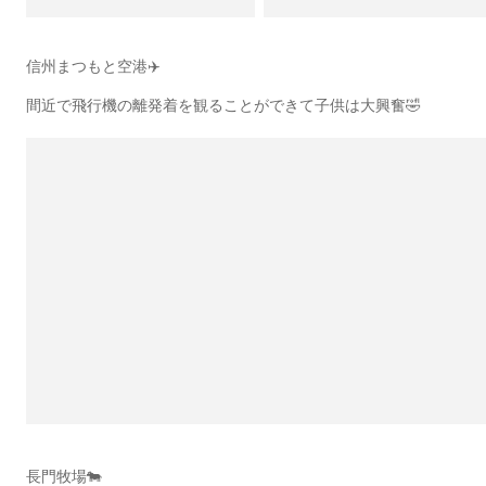
信州まつもと空港✈️
間近で飛行機の離発着を観ることができて子供は大興奮🤣
長門牧場🐄