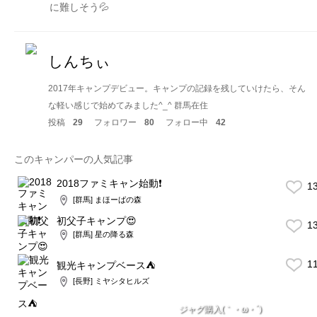
に難しそう💦
しんちぃ
2017年キャンプデビュー。キャンプの記録を残していけたら、そん
な軽い感じで始めてみました^_^ 群馬在住
投稿
29
フォロワー
80
フォロー中
42
このキャンパーの人気記事
2018ファミキャン始動❗️
1
[群馬] まほーばの森
初父子キャンプ😍
1
[群馬] 星の降る森
1
観光キャンプベース⛺️
[長野] ミヤシタヒルズ
ジャグ購入(｀・ω・´)