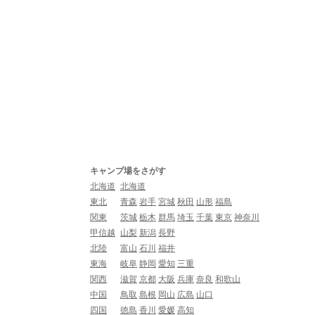
キャンプ場をさがす
北海道
北海道
東北
青森
岩手
宮城
秋田
山形
福島
関東
茨城
栃木
群馬
埼玉
千葉
東京
神奈川
甲信越
山梨
新潟
長野
北陸
富山
石川
福井
東海
岐阜
静岡
愛知
三重
関西
滋賀
京都
大阪
兵庫
奈良
和歌山
中国
鳥取
島根
岡山
広島
山口
四国
徳島
香川
愛媛
高知