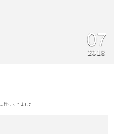
07
2018
場
場に行ってきました