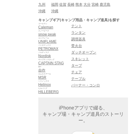
九州
福岡
佐賀
長崎
熊本
大分
宮崎
鹿児島
沖縄
沖縄
キャンプギア(キャンプ用品・キャンプ道具)を探す
コールマン
テント
Caleman
スノーピーク
ランタン
snow peak
ユニフレーム
調理器具
UNIFLAME
焚火台
ペトロマックス
PETROMAX
ダッチオーブン
ノルディスク
Nordisk
スキレット
キャプテンスタッグ
CAPTAIN STAG
タープ
DIY
自作
チェア
エムエスアール
MSR
テーブル
ヘリノックス
Helinox
バーナー・コンロ
ヒルバーグ
HILLEBERG
iPhoneアプリで綴る、
キャンプ場・キャンプ道具のストーリ
ー。