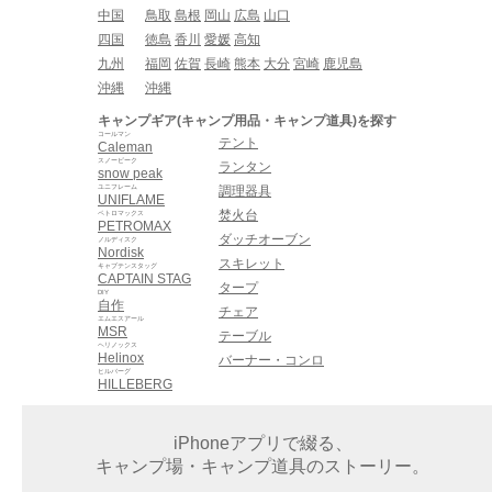
中国
鳥取
島根
岡山
広島
山口
四国
徳島
香川
愛媛
高知
九州
福岡
佐賀
長崎
熊本
大分
宮崎
鹿児島
沖縄
沖縄
キャンプギア(キャンプ用品・キャンプ道具)を探す
コールマン
テント
Caleman
スノーピーク
ランタン
snow peak
ユニフレーム
調理器具
UNIFLAME
焚火台
ペトロマックス
PETROMAX
ダッチオーブン
ノルディスク
Nordisk
スキレット
キャプテンスタッグ
CAPTAIN STAG
タープ
DIY
自作
チェア
エムエスアール
MSR
テーブル
ヘリノックス
Helinox
バーナー・コンロ
ヒルバーグ
HILLEBERG
iPhoneアプリで綴る、
キャンプ場・キャンプ道具のストーリー。