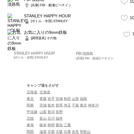
1
[兵庫] FBI・船瀬ビーチイン
STANLEY HAPPY HOUR
1
[ボトル・水筒] STANLEY
お気に入りの9mm鉄板
7
[調理器具] その他
STANLEY HAPPY HOUR
FBI 淡路島
[ボトル・水筒] STANLEY
[兵庫] FBI・船瀬ビーチイン
キャンプ場をさがす
北海道
北海道
東北
青森
岩手
宮城
秋田
山形
福島
関東
茨城
栃木
群馬
埼玉
千葉
東京
神奈川
甲信越
山梨
新潟
長野
北陸
富山
石川
福井
東海
岐阜
静岡
愛知
三重
関西
滋賀
京都
大阪
兵庫
奈良
和歌山