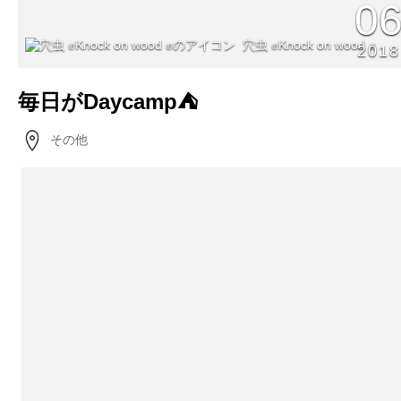
0
穴虫 ✊Knock on wood ✊
2018
毎日がDaycamp⛺️
その他